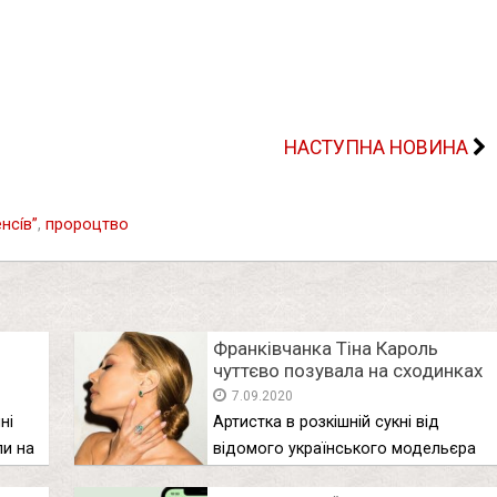
НАСТУПНА НОВИНА
нcíв”
,
пророцтво
Франківчанка Тіна Кароль
чуттєво позувала на сходинках
7.09.2020
ні
Артистка в розкішній сукні від
ли на
відомого українського модельєра
“впала” на …