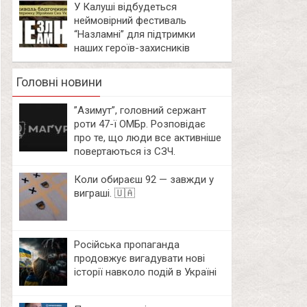
У Калуші відбудеться
неймовірний фестиваль
“Назламні” для підтримки
наших героїв-захисників
Головні новини
⁨”Азимут”, головний сержант
роти 47-ї ОМБр. Розповідає
про те, що люди все активніше
повертаються із СЗЧ.
Коли обираєш 92 — завжди у
виграші. 🇺🇦
Російська пропаганда
продовжує вигадувати нові
історії навколо подій в Україні