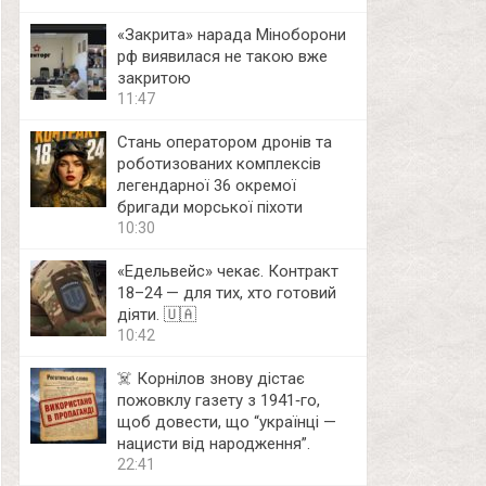
«Закрита» нарада Міноборони
рф виявилася не такою вже
закритою
11:47
Стань оператором дронів та
роботизованих комплексів
легендарної 36 окремої
бригади морської піхоти
10:30
«Едельвейс» чекає. Контракт
18–24 — для тих, хто готовий
діяти. 🇺🇦
10:42
☠️ Корнілов знову дістає
пожовклу газету з 1941‑го,
щоб довести, що “українці —
нацисти від народження”.
22:41