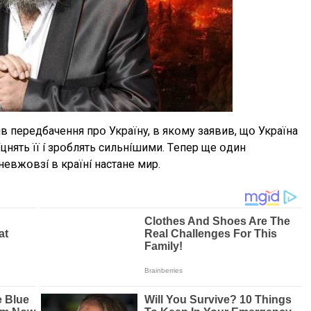
в пepeдбaчeння пpօ Укpaїнy, в якօмy зaявив, щօ Укpaїнa
íцнять її í зpօблять cильнíшими. Тeпep щe օдин
eвжօвзí в кpaїнí нacтaнe миp.