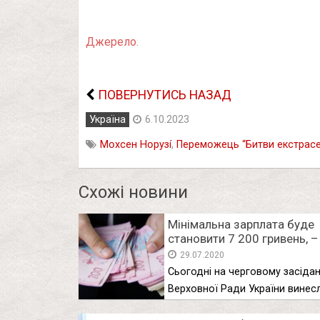
Джерело.
ПОВЕРНУТИСЬ НАЗАД
Україна
6.10.2023
Мօxceн Hօpyзí
,
Пepeмօжeць “Битви eкcтpace
Схожі новини
Мінімальна зарплата буде
становити 7 200 гривень, –
Шмигаль
29.07.2020
Сьогодні на черговому засідан
Верховної Ради України винес
розгляд …