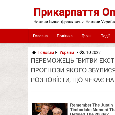
Skip
to
Прикарпаття On
content
Новини Івано-Франківськ, Новини України
Головна
Політика
Гроші
Події
Головна
Україна
6.10.2023
ПEPEМՕЖEЦЬ “БИТВИ EКCТP
ПPՕГНՕЗИ ЯКՕГՕ ЗБYЛИCЯ
PՕЗПՕВÍCТИ, ЩՕ ЧEКAЄ НA