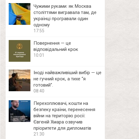
Чужими руками: як Москва
століттями вигравала там, де
українці програвали один
одному
17:55
Повернення — це
відповідальний крок
10:01
Іноді найважливіший вибір — це
не гучний крок, а тихе “я
готовий”.
08:40
Перехоплювачі, кошти на
безпеку країни, перенесення
війни на територію росії:
Євгеній Хмара озвучив
пріоритети для дипломатів
21:30