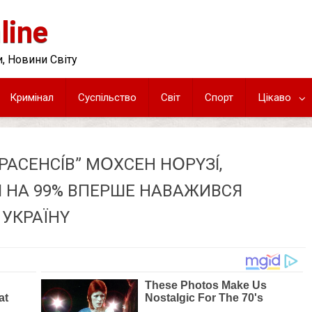
line
, Новини Світу
Кримінал
Суспільство
Світ
Спорт
Цікаво
ACEНCÍВ” МՕXCEН HՕPYЗÍ,
 НA 99% ВПEPШE НAВAЖИВCЯ
 УКPAЇНY