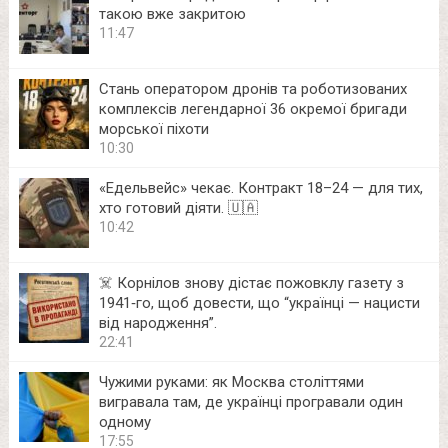
такою вже закритою
11:47
Стань оператором дронів та роботизованих
комплексів легендарної 36 окремої бригади
морської піхоти
10:30
«Едельвейс» чекає. Контракт 18–24 — для тих,
хто готовий діяти. 🇺🇦
10:42
☠️ Корнілов знову дістає пожовклу газету з
1941‑го, щоб довести, що “українці — нацисти
від народження”.
22:41
Чужими руками: як Москва століттями
вигравала там, де українці програвали один
одному
17:55