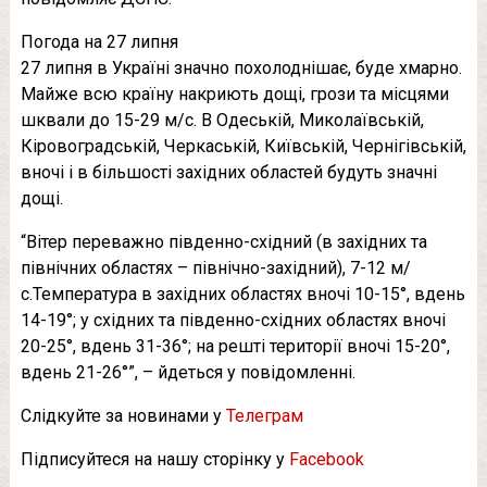
Погода на 27 липня
27 липня в Україні значно похолоднішає, буде хмарно.
Майже всю країну накриють дощі, грози та місцями
шквали до 15-29 м/с. В Одеській, Миколаївській,
Кіровоградській, Черкаській, Київській, Чернігівській,
вночі і в більшості західних областей будуть значні
дощі.
“Вітер переважно південно-східний (в західних та
північних областях – північно-західний), 7-12 м/
с.Температура в західних областях вночі 10-15°, вдень
14-19°; у східних та південно-східних областях вночі
20-25°, вдень 31-36°; на решті території вночі 15-20°,
вдень 21-26°”, – йдеться у повідомленні.
Слідкуйте за новинами у
Телеграм
Підписуйтеся на нашу сторінку у
Facebook