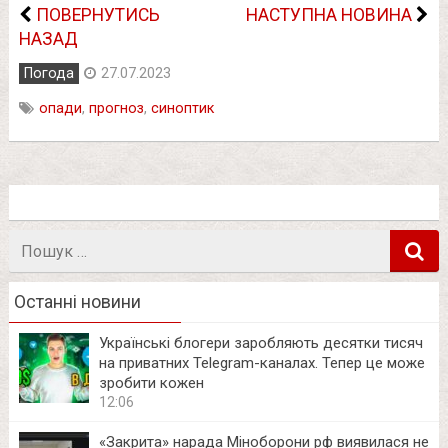
ПОВЕРНУТИСЬ
НАСТУПНА НОВИНА
НАЗАД
Погода
27.07.2023
опади
,
прогноз
,
синоптик
Пошук
в
Останні новини
Українські блогери заробляють десятки тисяч
на приватних Telegram-каналах. Тепер це може
зробити кожен
12:06
«Закрита» нарада Міноборони рф виявилася не