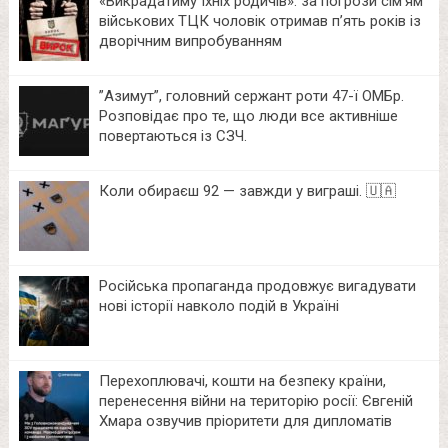
«Викрадатиму їхніх родичів»: за погрози сім’ям
військових ТЦК чоловік отримав п’ять років із
дворічним випробуванням
⁨”Азимут”, головний сержант роти 47-ї ОМБр.
Розповідає про те, що люди все активніше
повертаються із СЗЧ.
Коли обираєш 92 — завжди у виграші. 🇺🇦
Російська пропаганда продовжує вигадувати
нові історії навколо подій в Україні
Перехоплювачі, кошти на безпеку країни,
перенесення війни на територію росії: Євгеній
Хмара озвучив пріоритети для дипломатів