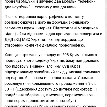
провели обшуки, вилучено два мобільні телефони і
два ноутбуки”, – сказано у повідомленні.
Після створенняя порнографічного контенту
розповсюджував його на форумах анонімного
сегменту мережі Інтернет. Підготовлені молодиком
відеофайли відправили для проведення експертизи в
ДНДЕКЦ МВС України, яка підтвердила, що
створений контент є дитячою порнографією.
Хлопця затримано у порядку ст. 208 Кримінального
процесуального кодексу України, йому повідомлено
про підозру у вчиненні злочину. Суд обрав
підозрюваному запобіжний захід у вигляді тримання
під вартою без права внесення застави. У рамках
розслідування кримінального провадження ч. 3 ст.
301-1 (Одержання доступу до дитячої порнографії, її
придбання, зберігання, ввезення, перевезення чи
інше переміщення, виготовлення, збут і
розповсюдження) Кримінального кодексу України,