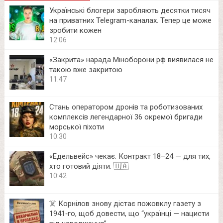
Українські блогери заробляють десятки тисяч
на приватних Telegram-каналах. Тепер це може
зробити кожен
12:06
«Закрита» нарада Міноборони рф виявилася не
такою вже закритою
11:47
Стань оператором дронів та роботизованих
комплексів легендарної 36 окремої бригади
морської піхоти
10:30
«Едельвейс» чекає. Контракт 18–24 — для тих,
хто готовий діяти. 🇺🇦
10:42
☠️ Корнілов знову дістає пожовклу газету з
1941‑го, щоб довести, що “українці — нацисти