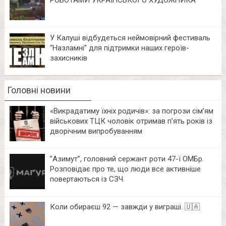
РОБОТАМИ УКРАЇНСЬКОГО ХУДОЖНИКА
У Калуші відбудеться неймовірний фестиваль
“Назламні” для підтримки наших героїв-
захисників
Головні новини
«Викрадатиму їхніх родичів»: за погрози сім’ям
військових ТЦК чоловік отримав п’ять років із
дворічним випробуванням
⁨”Азимут”, головний сержант роти 47-ї ОМБр.
Розповідає про те, що люди все активніше
повертаються із СЗЧ.
Коли обираєш 92 — завжди у виграші. 🇺🇦