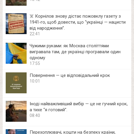
☠️ Корнілов знову дістає пожовклу газету з
1941‑го, щоб довести, що “українці — нацисти
від народження”.
22:41
Чужими руками: як Москва століттями
вигравала там, де українці програвали один
одному
17:55
Повернення — це відповідальний крок
10:01
Іноді найважливіший вибір — це не гучний крок,
а тихе “я готовий”.
08:40
Перехоплювачі, кошти на безпеку країни,