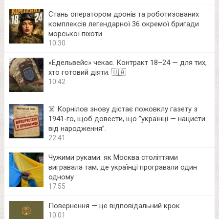
Стань оператором дронів та роботизованих
комплексів легендарної 36 окремої бригади
морської піхоти
10:30
«Едельвейс» чекає. Контракт 18–24 — для тих,
хто готовий діяти. 🇺🇦
10:42
☠️ Корнілов знову дістає пожовклу газету з
1941‑го, щоб довести, що “українці — нацисти
від народження”.
22:41
Чужими руками: як Москва століттями
вигравала там, де українці програвали один
одному
17:55
Повернення — це відповідальний крок
10:01