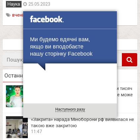
Наука
25.05.2023
вчені
,
сонце
Ми будемо вдячні вам,
якщо ви вподобаєте
нашу сторінку Facebook
Пошук
в
Останні новини
Українські блогери заробляють десятки тисяч
на приватних Telegram-каналах. Тепер це може
зробити кожен
12:06
Наступного разу
«Закрита» нарада Міноборони рф виявилася не
такою вже закритою
11:47