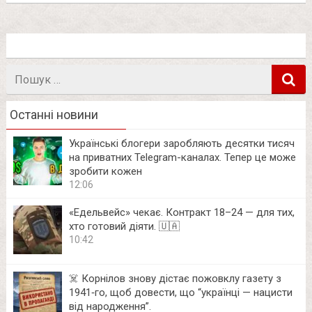
Пошук
в
Останні новини
Українські блогери заробляють десятки тисяч
на приватних Telegram-каналах. Тепер це може
зробити кожен
12:06
«Едельвейс» чекає. Контракт 18–24 — для тих,
хто готовий діяти. 🇺🇦
10:42
☠️ Корнілов знову дістає пожовклу газету з
1941‑го, щоб довести, що “українці — нацисти
від народження”.