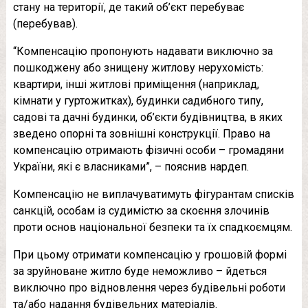
стану на території, де такий об’єкт перебуває
(перебував).
“Компенсацію пропонують надавати виключно за
пошкоджену або знищену житлову нерухомість:
квартири, інші житлові приміщення (наприклад,
кімнати у гуртожитках), будинки садибного типу,
садові та дачні будинки, об’єкти будівництва, в яких
зведено опорні та зовнішні конструкції. Право на
компенсацію отримають фізичні особи – громадяни
України, які є власниками”, – пояснив нардеп.
Компенсацію не виплачуватимуть фігурантам списків
санкцій, особам із судимістю за скоєння злочинів
проти основ національної безпеки та їх спадкоємцям.
При цьому отримати компенсацію у грошовій формі
за зруйноване житло буде неможливо – йдеться
виключно про відновлення через будівельні роботи
та/або надання будівельних матеріалів.