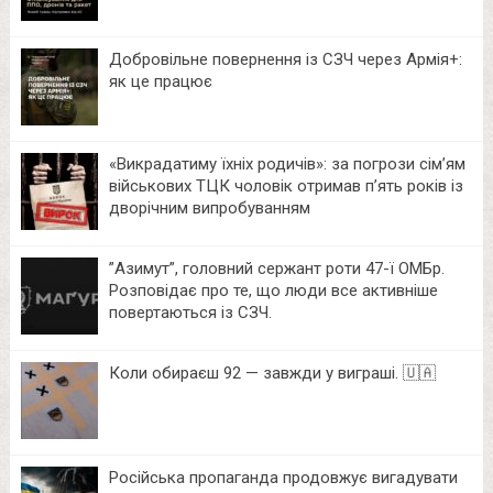
Добровільне повернення із СЗЧ через Армія+:
як це працює
«Викрадатиму їхніх родичів»: за погрози сім’ям
військових ТЦК чоловік отримав п’ять років із
дворічним випробуванням
⁨”Азимут”, головний сержант роти 47-ї ОМБр.
Розповідає про те, що люди все активніше
повертаються із СЗЧ.
Коли обираєш 92 — завжди у виграші. 🇺🇦
Російська пропаганда продовжує вигадувати