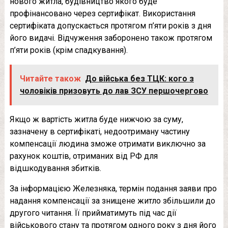
нового житла, будівництво якого буде
профінансовано через сертифікат. Використання
сертифіката допускається протягом п’яти років з дня
його видачі. Відчуження заборонено також протягом
п’яти років (крім спадкування).
Читайте також
До війська без ТЦК: кого з
чоловіків призовуть до лав ЗСУ першочергово
Якщо ж вартість житла буде нижчою за суму,
зазначену в сертифікаті, недоотриману частину
компенсації людина зможе отримати виключно за
рахунок коштів, отриманих від РФ для
відшкодування збитків.
За інформацією Железняка, термін подання заяви про
надання компенсації за знищене житло збільшили до
другого читання. Її прийматимуть під час дії
військового стану та протягом одного року з дня його