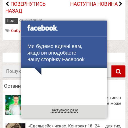
ПОВЕРНУТИСЬ
НАСТУПНА НОВИНА
НАЗАД
Події
7.02.2023
бабуся
,
поранення
,
юнак
Ми будемо вдячні вам,
якщо ви вподобаєте
нашу сторінку Facebook
Пошук
в
Останні новини
Українські блогери заробляють десятки тисяч
на приватних Telegram-каналах. Тепер це може
зробити кожен
Наступного разу
12:06
«Едельвейс» чекає. Контракт 18–24 — для тих,