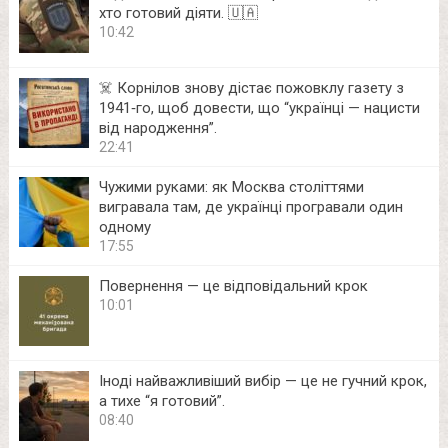
хто готовий діяти. 🇺🇦
10:42
☠️ Корнілов знову дістає пожовклу газету з
1941‑го, щоб довести, що “українці — нацисти
від народження”.
22:41
Чужими руками: як Москва століттями
вигравала там, де українці програвали один
одному
17:55
Повернення — це відповідальний крок
10:01
Іноді найважливіший вибір — це не гучний крок,
а тихе “я готовий”.
08:40