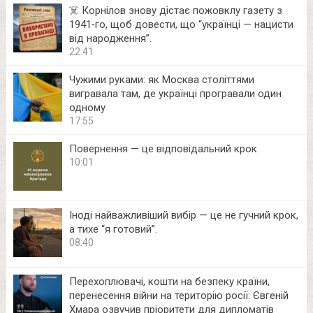
☠️ Корнілов знову дістає пожовклу газету з
1941‑го, щоб довести, що “українці — нацисти
від народження”.
22:41
Чужими руками: як Москва століттями
вигравала там, де українці програвали один
одному
17:55
Повернення — це відповідальний крок
10:01
Іноді найважливіший вибір — це не гучний крок,
а тихе “я готовий”.
08:40
Перехоплювачі, кошти на безпеку країни,
перенесення війни на територію росії: Євгеній
Хмара озвучив пріоритети для дипломатів