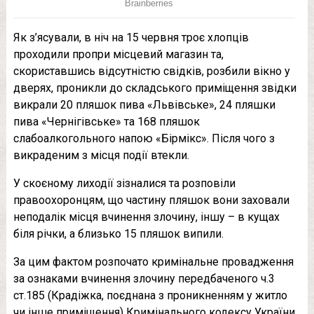
Як з’ясували, в ніч на 15 червня троє хлопців
проходили пропри місцевий магазин та,
скориставшись відсутністю свідків, розбили вікно у
дверях, проникли до складського приміщення звідки
викрали 20 пляшок пива «Львівське», 24 пляшки
пива «Чернігівське» та 168 пляшок
слабоалкогольного напою «Бірмікс». Після чого з
викраденим з місця події втекли.
У скоєному лиходії зізналися та розповіли
правоохоронцям, що частину пляшок вони заховали
неподалік місця вчинення злочину, іншу – в кущах
біля річки, а близько 15 пляшок випили.
За цим фактом розпочато кримінальне провадження
за ознаками вчинення злочину передбаченого ч.3
ст.185 (Крадіжка, поєднана з проникненням у житло
чи інше приміщення) Кримінального кодексу України.