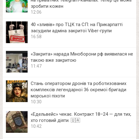
на приватних Telegram-каналах. Тепер це може
зробити кожен
12:06
40 «зливів» про ТЦК та СП: на Прикарпатті
засудили адміна закритої Viber-групи
16:58
«Закрита» нарада Міноборони рф виявилася не
такою вже закритою
11:47
Стань оператором дронів та роботизованих
комплексів легендарної 36 окремої бригади
морської піхоти
10:30
«Едельвейс» чекає. Контракт 18–24 — для тих,
хто готовий діяти. 🇺🇦
10:42