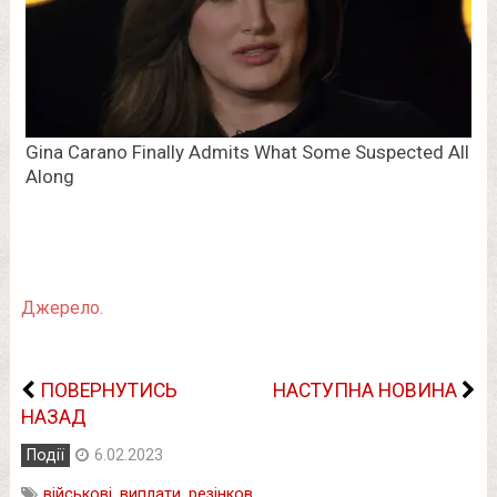
Джерело.
ПОВЕРНУТИСЬ
НАСТУПНА НОВИНА
НАЗАД
Події
6.02.2023
військові
,
виплати
,
резінков