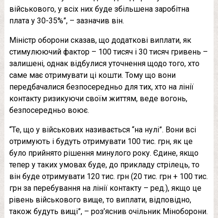
військового, у всіх них буде збільшена заробітна
плата у 30-35%”, – зазначив він.
Міністр оборони сказав, що додаткові виплати, як
стимулюючий фактор – 100 тисяч і 30 тисяч гривень –
залишені, однак відбулися уточнення щодо того, хто
саме має отримувати ці кошти. Тому що вони
передбачалися безпосередньо для тих, хто на лінії
контакту ризикуючи своїм життям, веде вогонь,
безпосередньо воює.
“Те, що у військових називається “на нулі”. Вони всі
отримують і будуть отримувати 100 тис. грн, як це
було прийнято рішення минулого року. Єдине, якщо
тепер у таких умовах буде, до прикладу стрілець, то
він буде отримувати 120 тис. грн (20 тис. грн + 100 тис.
грн за перебування на лінії контакту – ред.), якщо це
рівень військового вище, то виплати, відповідно,
також будуть вищі”, – роз’яснив очільник Міноборони.