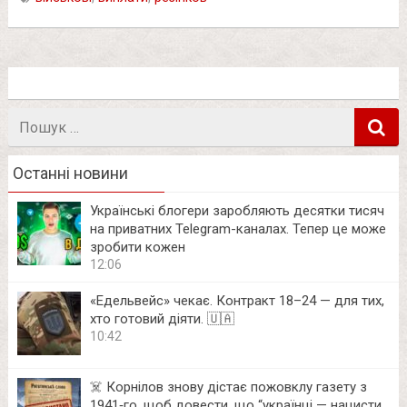
Пошук
в
Останні новини
Українські блогери заробляють десятки тисяч
на приватних Telegram-каналах. Тепер це може
зробити кожен
12:06
«Едельвейс» чекає. Контракт 18–24 — для тих,
хто готовий діяти. 🇺🇦
10:42
☠️ Корнілов знову дістає пожовклу газету з
1941‑го, щоб довести, що “українці — нацисти