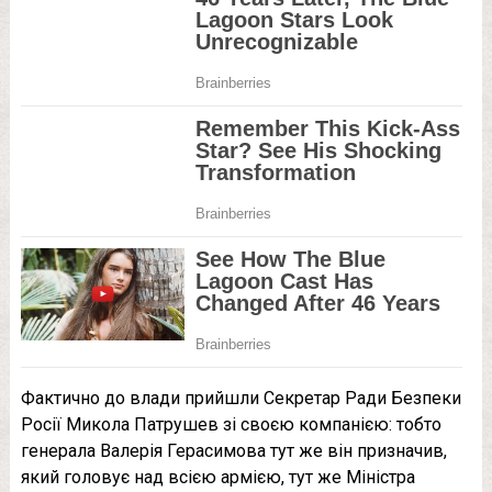
Фактично до влади прийшли Секретар Ради Безпеки
Росії Микола Патрушев зі своєю компанією: тобто
генерала Валерія Герасимова тут же він призначив,
який головує над всією армією, тут же Міністра