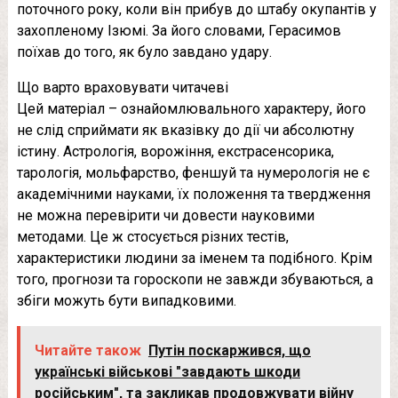
поточного року, коли він прибув до штабу окупантів у
захопленому Ізюмі. За його словами, Герасимов
поїхав до того, як було завдано удару.
Що варто враховувати читачеві
Цей матеріал – ознайомлювального характеру, його
не слід сприймати як вказівку до дії чи абсолютну
істину. Астрологія, ворожіння, екстрасенсорика,
тарологія, мольфарство, феншуй та нумерологія не є
академічними науками, їх положення та твердження
не можна перевірити чи довести науковими
методами. Це ж стосується різних тестів,
характеристики людини за іменем та подібного. Крім
того, прогнози та гороскопи не завжди збуваються, а
збіги можуть бути випадковими.
Читайте також
Путін поскаржився, що
українські військові "завдають шкоди
російським", та закликав продовжувати війну