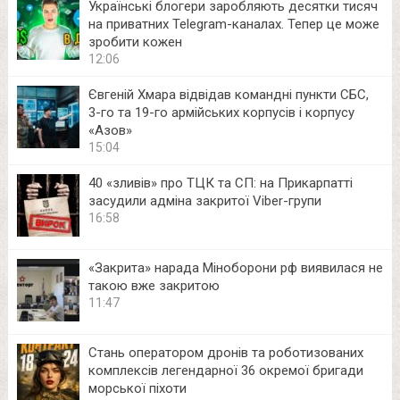
Українські блогери заробляють десятки тисяч
на приватних Telegram-каналах. Тепер це може
зробити кожен
12:06
Євгеній Хмара відвідав командні пункти СБС,
3-го та 19-го армійських корпусів і корпусу
«Азов»
15:04
40 «зливів» про ТЦК та СП: на Прикарпатті
засудили адміна закритої Viber-групи
16:58
«Закрита» нарада Міноборони рф виявилася не
такою вже закритою
11:47
Стань оператором дронів та роботизованих
комплексів легендарної 36 окремої бригади
морської піхоти