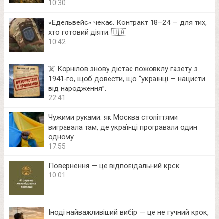
10:30
«Едельвейс» чекає. Контракт 18–24 — для тих,
хто готовий діяти. 🇺🇦
10:42
☠️ Корнілов знову дістає пожовклу газету з
1941‑го, щоб довести, що “українці — нацисти
від народження”.
22:41
Чужими руками: як Москва століттями
вигравала там, де українці програвали один
одному
17:55
Повернення — це відповідальний крок
10:01
Іноді найважливіший вибір — це не гучний крок,