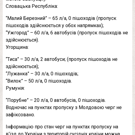
Словацька Республіка:
“Малий Березний” – 65 л/а, 0 пішоходів (пропуск
пішоходів здійснюється у обох напрямках);
“Ужгород” – 60 л/а, 6 автобусів (пропуск пішоходів не
здійснюється).
Угорщина:
“Тиса” – 30 л/а, 2 автобуси; (пропуск пішоходів не
здійснюється);
“Лужанка” – 30 л/а, 0 пішоходів;
“Вилок” – 50 л/а, 0 пішоходів.
Румунія:
“Порубне” – 20 л/а, 0 автобусів, 0 пішоходів.
Водночас на пунктах пропуску з Молдовою черг не
зафіксовано.
Інформацію про стан черг на пунктах пропуску на
в’їзд до України з територій сусідніх країни можна