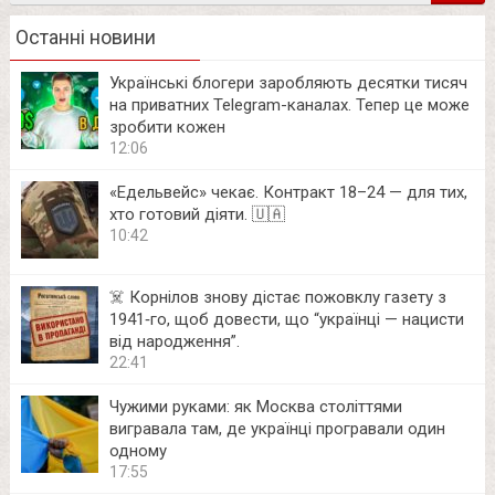
Останні новини
Українські блогери заробляють десятки тисяч
на приватних Telegram-каналах. Тепер це може
зробити кожен
12:06
«Едельвейс» чекає. Контракт 18–24 — для тих,
хто готовий діяти. 🇺🇦
10:42
☠️ Корнілов знову дістає пожовклу газету з
1941‑го, щоб довести, що “українці — нацисти
від народження”.
22:41
Чужими руками: як Москва століттями
вигравала там, де українці програвали один
одному
17:55