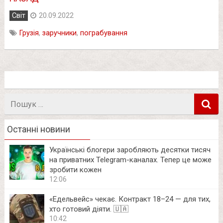
Світ
20.09.2022
Грузія
,
заручники
,
пограбування
Пошук
в
Останні новини
Українські блогери заробляють десятки тисяч
на приватних Telegram-каналах. Тепер це може
зробити кожен
12:06
«Едельвейс» чекає. Контракт 18–24 — для тих,
хто готовий діяти. 🇺🇦
10:42