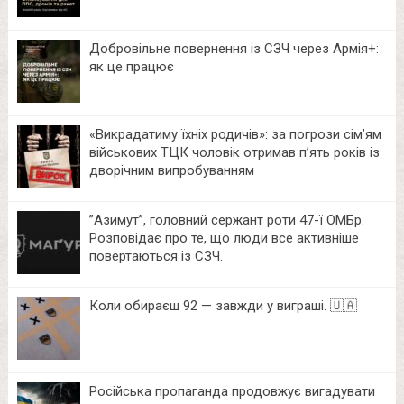
Добровільне повернення із СЗЧ через Армія+:
як це працює
«Викрадатиму їхніх родичів»: за погрози сім’ям
військових ТЦК чоловік отримав п’ять років із
дворічним випробуванням
⁨”Азимут”, головний сержант роти 47-ї ОМБр.
Розповідає про те, що люди все активніше
повертаються із СЗЧ.
Коли обираєш 92 — завжди у виграші. 🇺🇦
Російська пропаганда продовжує вигадувати