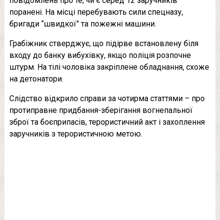
повідомлень про те, чи є серед 12 заручників
поранені. На місці перебувають сили спецназу,
бригади “швидкої” та пожежні машини.
Грабіжник стверджує, що підірве встановлену біля
входу до банку вибухівку, якщо поліція розпочне
штурм. На тілі чоловіка закріплене обладнання, схоже
на детонатори.
Слідство відкрило справи за чотирма статтями – про
протиправне придбання-зберігання вогнепальної
зброї та боєприпасів, терористичний акт і захоплення
заручників з терористичною метою.