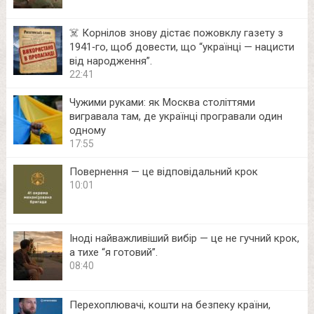
☠️ Корнілов знову дістає пожовклу газету з
1941‑го, щоб довести, що “українці — нацисти
від народження”.
22:41
Чужими руками: як Москва століттями
вигравала там, де українці програвали один
одному
17:55
Повернення — це відповідальний крок
10:01
Іноді найважливіший вибір — це не гучний крок,
а тихе “я готовий”.
08:40
Перехоплювачі, кошти на безпеку країни,