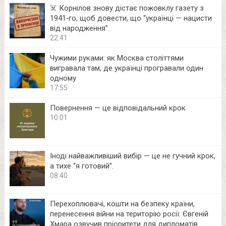
☠️ Корнілов знову дістає пожовклу газету з
1941‑го, щоб довести, що “українці — нацисти
від народження”.
22:41
Чужими руками: як Москва століттями
вигравала там, де українці програвали один
одному
17:55
Повернення — це відповідальний крок
10:01
Іноді найважливіший вибір — це не гучний крок,
а тихе “я готовий”.
08:40
Перехоплювачі, кошти на безпеку країни,
перенесення війни на територію росії: Євгеній
Хмара озвучив пріоритети для дипломатів