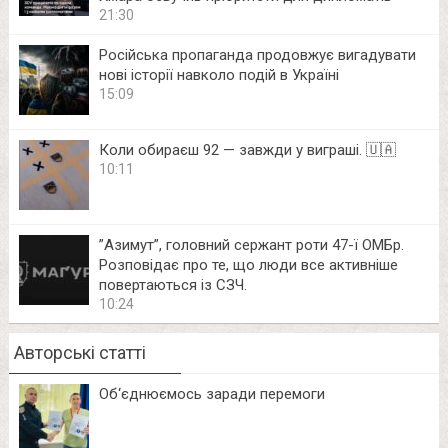
21:30
Російська пропаганда продовжує вигадувати
нові історії навколо подій в Україні
15:09
Коли обираєш 92 — завжди у виграші. 🇺🇦
10:11
⁨”Азимут”, головний сержант роти 47-ї ОМБр.
Розповідає про те, що люди все активніше
повертаються із СЗЧ.
10:24
Авторські статті
Об‘єднюємось заради перемоги