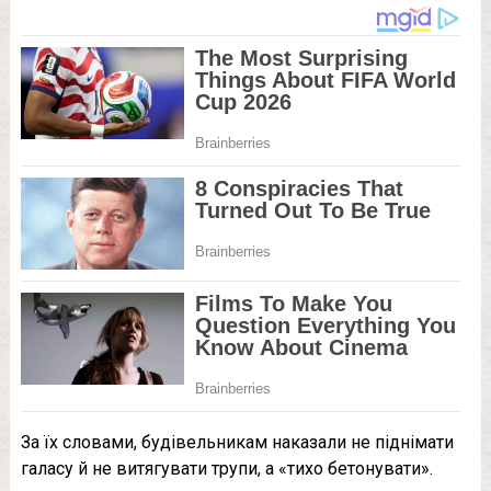
За їх словами, будівельникам наказали не піднімати
галасу й не витягувати трупи, а «тихо бетонувати».