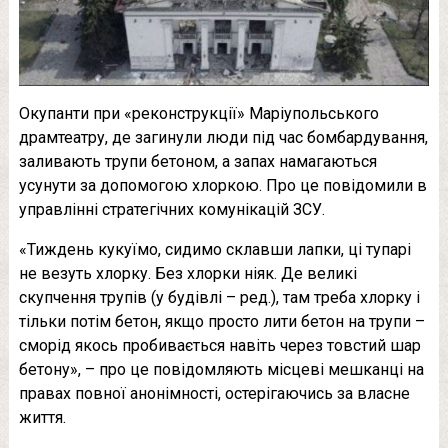
Окупанти при «реконструкції» Маріупольського
драмтеатру, де загинули люди під час бомбардування,
заливають трупи бетоном, а запах намагаються
усунути за допомогою хлоркою. Про це повідомили в
управлінні стратегічних комунікацій ЗСУ.
«Тиждень кукуїмо, сидимо склавши лапки, ці тупарі
не везуть хлорку. Без хлорки ніяк. Де великі
скупчення трупів (у будівлі – ред.), там треба хлорку і
тільки потім бетон, якщо просто лити бетон на трупи –
сморід якось пробивається навіть через товстий шар
бетону», – про це повідомляють місцеві мешканці на
правах повної анонімності, остерігаючись за власне
життя.