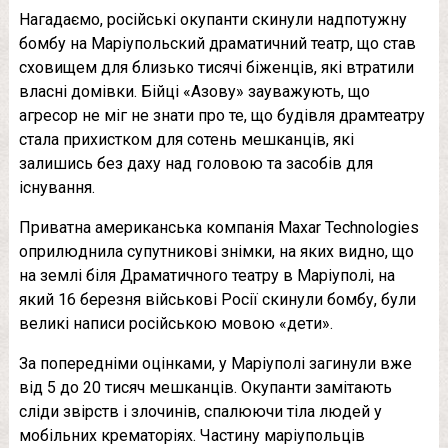
Нагадаємо, російські окупанти скинули надпотужну
бомбу на Маріупольский драматичний театр, що став
сховищем для близько тисячі біженців, які втратили
власні домівки. Бійці «Азову» зауважують, що
агресор не міг не знати про те, що будівля драмтеатру
стала прихистком для сотень мешканців, які
залишись без даху над головою та засобів для
існування.
Приватна американська компанія Maxar Technologies
оприлюднила супутникові знімки, на яких видно, що
на землі біля Драматичного театру в Маріуполі, на
який 16 березня військові Росії скинули бомбу, були
великі написи російською мовою «дети».
За попередніми оцінками, у Маріуполі загинули вже
від 5 до 20 тисяч мешканців. Окупанти замітають
сліди звірств і злочинів, спалюючи тіла людей у
мобільних крематоріях. Частину маріупольців