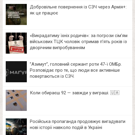
Добровільне повернення із СЗЧ через Армія+:
як це працює
«Викрадатиму їхніх родичів»: за погрози сім’ям
військових ТЦК чоловік отримав п’ять років із
дворічним випробуванням
⁨”Азимут”, головний сержант роти 47-ї ОМБр.
Розповідає про те, що люди все активніше
повертаються із СЗЧ.
Коли обираєш 92 — завжди у виграші. 🇺🇦
Російська пропаганда продовжує вигадувати
нові історії навколо подій в Україні