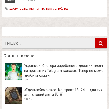
Події
3.09.2022
драмтеатр
,
окупанти
,
тіла загиблих
Пошук
в
Останні новини
Українські блогери заробляють десятки тисяч
на приватних Telegram-каналах. Тепер це може
зробити кожен
12:06
«Едельвейс» чекає. Контракт 18–24 — для тих,
хто готовий діяти. 🇺🇦
10:42