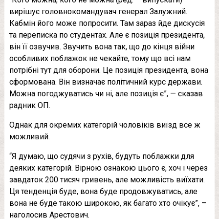
вирішує головнокомандувач генерал Залужний.
Кабмін його може попросити. Там зараз йде дискусія
та переписка по студентах. Але є позиція президента,
він її озвучив. Звучить вона так, що до кінця війни
особливих поблажок не чекайте, тому що всі нам
потрібні тут для оборони. Це позиція президента, вона
сформована. Він визначає політичний курс держави.
Можна погоджуватись чи ні, але позиція є”, — сказав
радник ОП.
Однак для окремих категорій чоловіків виїзд все ж
можливий.
“Я думаю, що судячи з рухів, будуть поблажки для
деяких категорій. Вірною ознакою цього є, хоч і через
завдаток 200 тисяч гривень, але можливість виїхати.
Ця тенденція буде, вона буде продовжуватись, але
вона не буде такою широкою, як багато хто очікує”, –
наголосив Арестович.