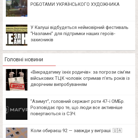
РОБОТАМИ УКРАЇНСЬКОГО ХУДОЖНИКА
У Калуші відбудеться неймовірний фестиваль
“Назламні” для підтримки наших героїв-
захисників
Головні новини
«Викрадатиму їхніх родичів»: за погрози сім’ям
військових ТЦК чоловік отримав п’ять років із
дворічним випробуванням
⁨”Азимут”, головний сержант роти 47-ї ОМБр.
Розповідає про те, що люди все активніше
повертаються із СЗЧ.
Коли обираєш 92 — завжди у виграші. 🇺🇦