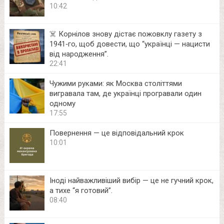
10:42
☠️ Корнілов знову дістає пожовклу газету з
1941‑го, щоб довести, що “українці — нацисти
від народження”.
22:41
Чужими руками: як Москва століттями
вигравала там, де українці програвали один
одному
17:55
Повернення — це відповідальний крок
10:01
Іноді найважливіший вибір — це не гучний крок,
а тихе “я готовий”.
08:40