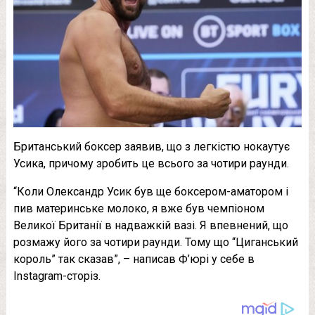
Британський боксер заявив, що з легкістю нокаутує
Усика, причому зробить це всього за чотири раунди.
“Коли Олександр Усик був ще боксером-аматором і
пив материнське молоко, я вже був чемпіоном
Великої Британії в надважкій вазі. Я впевнений, що
розмажу його за чотири раунди. Тому що “Циганський
король” так сказав”, – написав Ф’юрі у себе в
Instagram-сторіз.