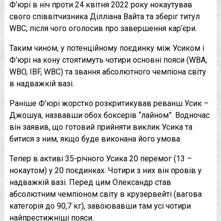
Ф’юрі в ніч проти 24 квітня 2022 року нокаутував
свого співвітчизника Ділліана Вайта та зберіг титул
WBC, після чого оголосив про завершення кар’єри.
Таким чином, у потенційному поєдинку між Усиком і
Ф’юрі на кону стоятимуть чотири основні пояси (WBA,
WBO, IBF, WBC) та звання абсолютного чемпіона світу
в надважкій вазі.
Раніше Ф’юрі жорстко розкритикував реванш Усик –
Джошуа, назвавши обох боксерів “лайном”. Водночас
він заявив, що готовий прийняти виклик Усика та
битися з ним, якщо буде виконана його умова.
Тепер в активі 35-річного Усика 20 перемог (13 –
нокаутом) у 20 поєдинках. Чотири з них він провів у
надважкій вазі. Перед цим Олександр став
абсолютним чемпіоном світу в крузервейті (вагова
категорія до 90,7 кг), завоювавши там усі чотири
найпрестижніші пояси.