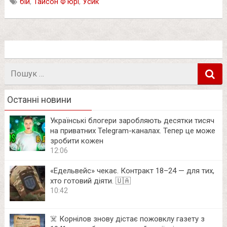
бій
,
Тайсон Ф'юрі
,
Усик
Пошук
в
Останні новини
Українські блогери заробляють десятки тисяч
на приватних Telegram-каналах. Тепер це може
зробити кожен
12:06
«Едельвейс» чекає. Контракт 18–24 — для тих,
хто готовий діяти. 🇺🇦
10:42
☠️ Корнілов знову дістає пожовклу газету з