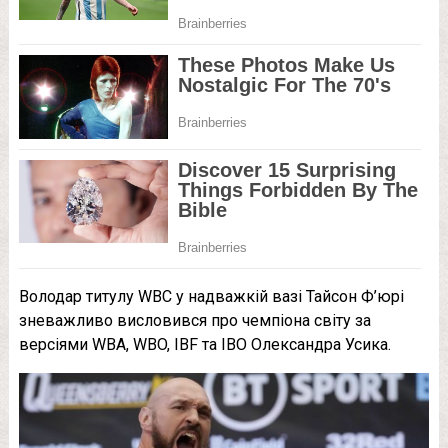
Володар титулу WBC у надважкій вазі Тайсон Ф’юрі
зневажливо висловився про чемпіона світу за
версіями WBA, WBO, IBF та IBO Олександра Усика.