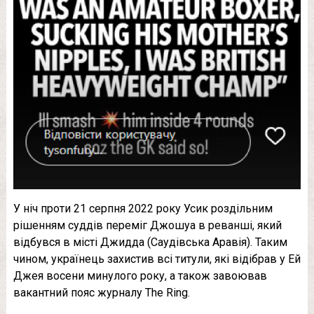
У ніч проти 21 серпня 2022 року Усик роздільним
рішенням суддів переміг Джошуа в реванші, який
відбувся в місті Джидда (Саудівська Аравія). Таким
чином, українець захистив всі титули, які відібрав у Ей
Джея восени минулого року, а також завоював
вакантний пояс журналу The Ring.