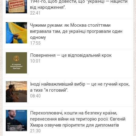
1941‑го, щоб довести, що “українці — нацисти
від народження”.
22:41
Чужими руками: як Москва століттями
вигравала там, де українці програвали один
одному
17:55
Повернення — це відповідальний крок
10:01
Іноді найважливіший вибір — це не гучний крок,
а тихе “я готовий”.
08:40
Перехоплювачі, кошти на безпеку країни,
перенесення війни на територію росії: Євгеній
Хмара озвучив пріоритети для дипломатів
21:30