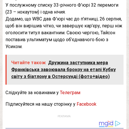
У послужному списку 33-річного Ф’юрі 32 перемоги
(23 – нокаутом) і одна нічия.
Додамо, що WBC дав Ф’юрі час до п’ятниці, 26 серпня,
щоб він вирішив чітко, чи завершує кар’єру, перш ніж
оголосити титул вакантним. Своєю чергою, Тайсон
поставив ультиматум щодо об’єднавчого бою з
Усиком.
Читайте також
Дружина заступника мера
Франківська завоювала бронзу на етапі Кубку
світу з біатлону в Остерсунді (фото+відео)
Слідкуйте за новинами у
Телеграм
Підписуйтеся на нашу сторінку у
Facebook
РЕКЛАМА: