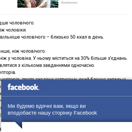
дше чоловічого.
іж чоловіки.
вільніше чоловічого – близько 50 ккал в день.
нше, ніж чоловічого.
іж у чоловіка. У ньому міститься на 30% більше з’єднань.
влятися з кількома завданнями одночасно.
пторів.
цепторів, проте завдяки естрогену, який блокує запальні
й больовий поріг.
ки і кольори, так як це прямо пов’язане з Х-хромосомою.
 чоловіча.
Ми будемо вдячні вам, якщо ви
 міститься більше еластину, тому жінки більш гнучкі.
вподобаєте нашу сторінку Facebook
ізняти високочастотні звуки.
у знижується всього на 10%, тому сон жінок більш чуйний.
відтінки солодкого смаку.