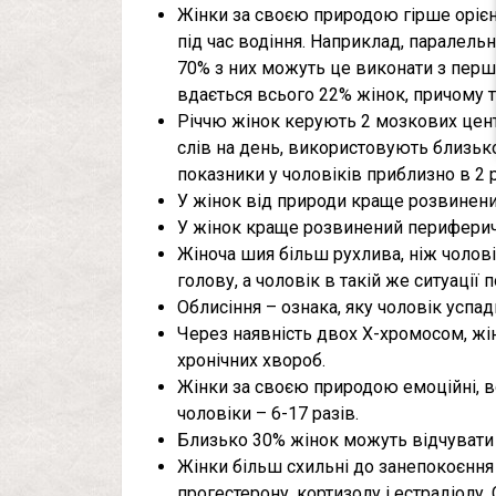
Жінки за своєю природою гірше орієн
під час водіння. Наприклад, паралель
70% з них можуть це виконати з першо
вдається всього 22% жінок, причому т
Річчю жінок керують 2 мозкових цен
слів на день, використовують близько
показники у чоловіків приблизно в 2 
У жінок від природи краще розвинени
У жінок краще розвинений периферични
Жіноча шия більш рухлива, ніж чолові
голову, а чоловік в такій же ситуації 
Облисіння – ознака, яку чоловік успад
Через наявність двох Х-хромосом, жі
хронічних хвороб.
Жінки за своєю природою емоційні, во
чоловіки – 6-17 разів.
Близько 30% жінок можуть відчувати під
Жінки більш схильні до занепокоєння 
прогестерону, кортизолу і естрадіолу