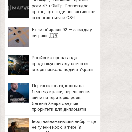
⁨”Азимут”, головний сержант
роти 47-ї ОМБр. Розповідає
про те, що люди все активніше
повертаються із СЗЧ.
Коли обираєш 92 — завжди у
виграші. 🇺🇦
Російська пропаганда
продовжує вигадувати нові
історії навколо подій в Україні
Перехоплювачі, кошти на
безпеку країни, перенесення
війни на територію росії:
Євгеній Хмара озвучив
пріоритети для дипломатів
Іноді найважливіший вибір — це
не гучний крок, а тихе “я