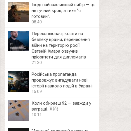
Іноді найважливіший вибір — це
не гучний крок, а тихе “я
готовий”.
08:40
Перехоплювачі, кошти на
безпеку країни, перенесення
війни на територію росії:
Євгеній Хмара озвучив
пріоритети для дипломатів
21:30
Російська пропаганда
продовжує вигадувати нові
історії навколо подій в Україні
15:09
Коли обираєш 92 — завжди у
виграші. 🇺🇦
10:11