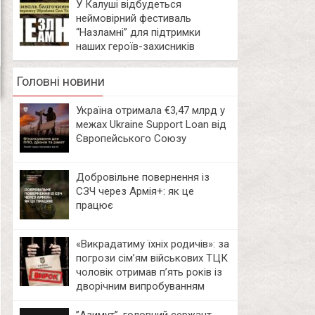
У Калуші відбудеться
неймовірний фестиваль
“Назламні” для підтримки
наших героїв-захисників
Головні новини
Україна отримала €3,47 млрд у
межах Ukraine Support Loan від
Європейського Союзу
Добровільне повернення із
СЗЧ через Армія+: як це
працює
«Викрадатиму їхніх родичів»: за
погрози сім’ям військових ТЦК
чоловік отримав п’ять років із
дворічним випробуванням