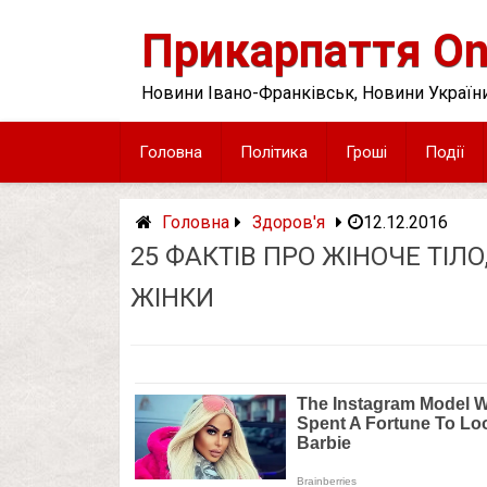
Skip
to
Прикарпаття On
content
Новини Івано-Франківськ, Новини України
Головна
Політика
Гроші
Події
Головна
Здоров'я
12.12.2016
25 ФАКТІВ ПРО ЖІНОЧЕ ТІЛО
ЖІНКИ