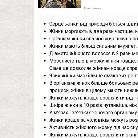
Серце жінки від природи б’ється шви
Жінки моргають в два рази частіше, н
Організм жінки спалює жир значно по
Жінки мають більш сильним імунітет.
Діаметр жіночого волосся в 2 рази ме
Мозолисте тіло в мозку жінки товще, н
Саме це дозволяє жінкам краще спра
Язик жінки має більше смакових реце
В організмі жінок більше больових ре
процеси, жінки в цілому мають нижчи
Жінки можуть краще розрізняти відтін
Шкіра жінки в 10 разів чутливіша, ніж
У м’язах і зв’язках жіночого організму
Жінки краще за чоловіків можуть розр
Активність жіночого мозку під час сн
Жінки можуть краще розрізняти різні 