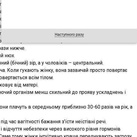
туються в просторі, через це можуть виникати проблеми
на парковка виходить у 82% чоловіків, при цьому близько
ї спроби. У жінок результати зовсім інші. Така парковка
ільки 1/3 з них можуть це зробити з першої спроби.
три. Саме тому жінки легко можуть вимовляти до 8000
Наступного разу
 3000 звуків і 10 000 невербальних сигналів. Ті ж
рази нижче.
й нюх.
й (бічний) зір, а у чоловіків – центральний.
ча. Коли гукають жінку, вона зазвичай просто повертає
повертається всім тілом.
ковує від матері.
ночий організм менш схильний до прояву ускладнень і
ни плачуть в середньому приблизно 30-60 разів на рік, а
 час вагітності бажання з’їсти неїстівні речі.
і відчуття небезпеки через високого рівня гормонів
. Саме тому жінки інтуїтивно краще передчувають загрозу