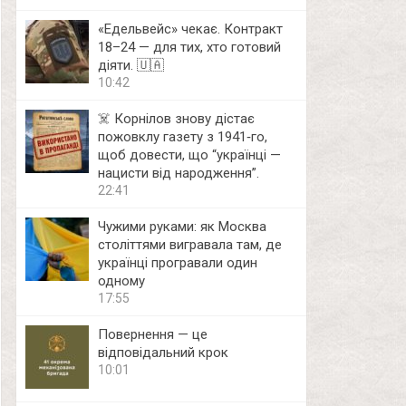
«Едельвейс» чекає. Контракт
18–24 — для тих, хто готовий
діяти. 🇺🇦
10:42
☠️ Корнілов знову дістає
пожовклу газету з 1941‑го,
щоб довести, що “українці —
нацисти від народження”.
22:41
Чужими руками: як Москва
століттями вигравала там, де
українці програвали один
одному
17:55
Повернення — це
відповідальний крок
10:01