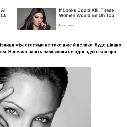
 різниця між статями не така вже й велика, буде цікаво
ізм. Напевно навіть самі жінки не здогадуються про