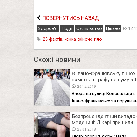
ПОВЕРНУТИСЬ НАЗАД
Здоров'я
Події
Суспільство
Цікаво
12.1
25 фактів
,
жінка
,
жіноче тіло
Схожі новини
В Івано-Франківську пішох
замість штрафу на суму 50 
може отримати 4 роки тю
20.12.2019
Вчора на вулиці Коновальця в
Івано-Франківську за порушен
ПДР, а …
Безпрецендентний випадок
медецині: Лікарі пришили
підлітку ногу задом напер
25.01.2018
Лікарі хлопця, якому мали