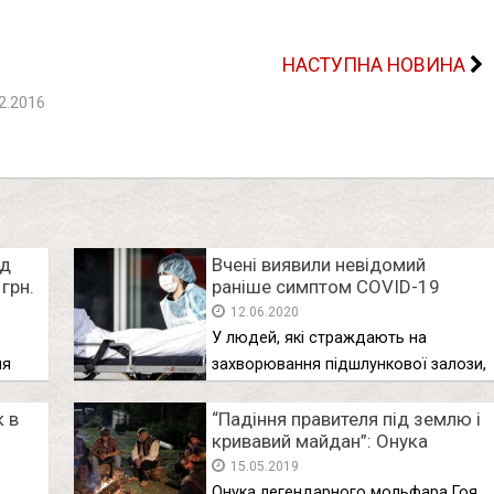
НАСТУПНА НОВИНА
2.2016
ід
Вчені виявили невідомий
грн.
раніше симптом COVID-19
рми
12.06.2020
У людей, які страждають на
ня
захворювання підшлункової залози,
було виявлено …
 в
“Падіння правителя під землю і
кривавий майдан”: Онука
ед
легендарного мольфара
15.05.2019
зробила приголомшливий
Онука легендарного мольфара Гоя