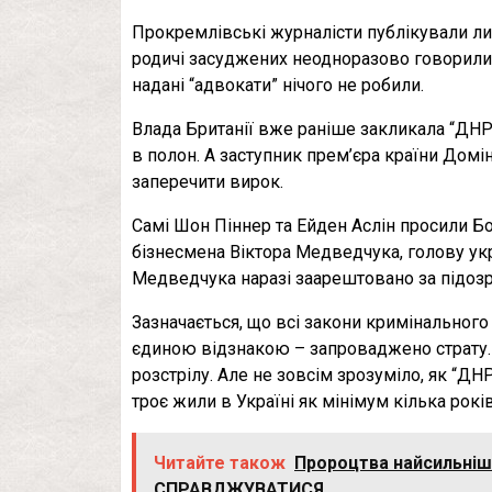
Прокремлівські журналісти публікували ли
родичі засуджених неодноразово говорили, 
надані “адвокати” нічого не робили.
Влада Британії вже раніше закликала “ДНР
в полон. А заступник прем’єра країни Домін
заперечити вирок.
Самі Шон Піннер та Ейден Аслін просили Б
бізнесмена Віктора Медведчука, голову укр
Медведчука наразі заарештовано за підоз
Зазначається, що всі закони кримінального 
єдиною відзнакою – запроваджено страту.
розстрілу. Але не зовсім зрозуміло, як “ДНР
троє жили в Україні як мінімум кілька років
Читайте також
Пророцтва найсильніши
СПРАВДЖУВАТИСЯ