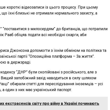
ше короткі відеозаписи із цього процесу. При цьому
що їхні близькі не отримали нормального захисту, а
” “поставитися з милосердям” до британців, що потрапили
ік Рааб обіцяв подати всі необхідні скарги, аби
ориса Джонсона допомогти з їхнім обміном на політика та
аїнської партії “Опозиційна платформа – За життя”.
рою в держзраді.
кодексу “ДНР” були скопійовані з російського, але з
 Вищий запобіжний захід наводиться в силу шляхом
івці” обирали статті для переслідування іноземців – усі
, а один з них має український паспорт.
х екстрасенсів світу про війну в Україні починають