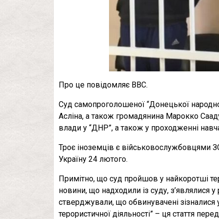
Про це повідомляє ВВС.
Суд самопроголошеної “Донецької народної
Асліна, а також громадянина Марокко Саад
влади у “ДНР”, а також у проходженні навч
Троє іноземців є військовослужбовцями ЗСУ
Україну 24 лютого.
Примітно, що суд пройшов у найкоротші терм
новини, що надходили із суду, з’являлися у
стверджували, що обвинувачені зізналися 
терористичної діяльності” – ця стаття пере