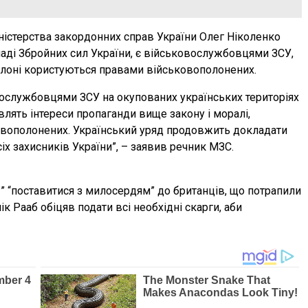
ністерства закордонних справ України Олег Ніколенко
кладі Збройних сил України, є військовослужбовцями ЗСУ,
олоні користуються правами військовополонених.
вослужбовцями ЗСУ на окупованих українських територіях
влять інтереси пропаганди вище закону і моралі,
вополонених. Український уряд продовжить докладати
х захисників України”, – заявив речник МЗС.
” “поставитися з милосердям” до британців, що потрапили
ік Рааб обіцяв подати всі необхідні скарги, аби