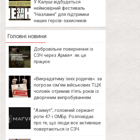
У Калуші відбудеться
неймовірний фестиваль
“Назламні” для підтримки
наших героїв-захисників
Головні новини
Добровільне повернення із
СЗЧ через Армія+: як це
працює
«Викрадатиму їхніх родичів»: за
погрози сім’ям військових ТЦК
чоловік отримав п’ять років із
дворічним випробуванням
⁨”Азимут”, головний сержант
роти 47-ї ОМБр. Розповідає
про те, що люди все активніше
повертаються із СЗЧ.