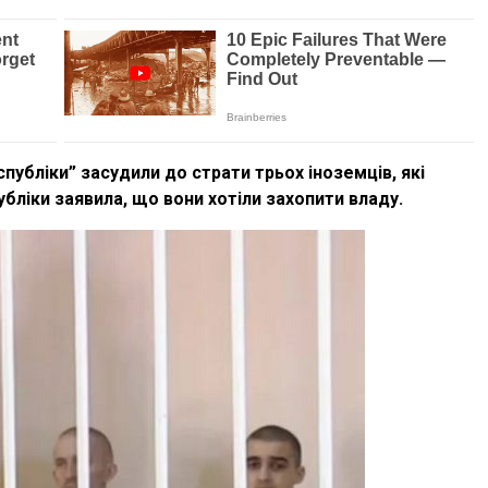
публіки” засудили до страти трьох іноземців, які
бліки заявила, що вони хотіли захопити владу.