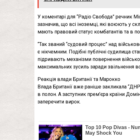
У коментарі для “Радіо Свобода” речник Мі
зазначив, що всі іноземці, які воюють у с
мають правовий статус комбатантів та в п
“Так званий “судовий процес” над військо
є нікчемним. Подібні публічні судилища ста
підривають механізми повернення військо
максимальних зусиль заради звільнення всі
Реакція влади Британії та Марокко
Влада Британії вже раніше закликала “ДНР
в полон. А заступник прем’єра країни Домін
заперечити вирок.