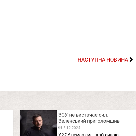
НАСТУПНА НОВИНА
ЗСУ не вистачає сил:
Зеленський приголомшив
імн
заявою про війну та звільнення
3.12.2024
територій
У ЗСУ немає сил, щоб силою