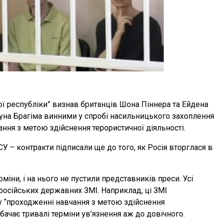
 республіки” визнав британців Шона Піннера та Ейдена
уна Брагіма винними у спробі насильницького захоплення
ання з метою здійснення терористичної діяльності.
 – контракти підписали ще до того, як Росія вторглася в
іни, і на нього не пустили представників преси. Усі
 російських державних ЗМІ. Наприклад, ці ЗМІ
у “проходженні навчання з метою здійснення
дбачає тривалі терміни ув’язнення аж до довічного.