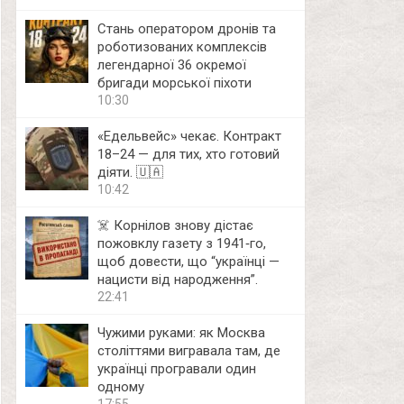
Стань оператором дронів та
роботизованих комплексів
легендарної 36 окремої
бригади морської піхоти
10:30
«Едельвейс» чекає. Контракт
18–24 — для тих, хто готовий
діяти. 🇺🇦
10:42
☠️ Корнілов знову дістає
пожовклу газету з 1941‑го,
щоб довести, що “українці —
нацисти від народження”.
22:41
Чужими руками: як Москва
століттями вигравала там, де
українці програвали один
одному