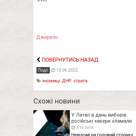
Джерело.
ПОВЕРНУТИСЬ НАЗАД
Події
10.06.2022
іноземці
,
ДНР
,
страта
Схожі новини
У Латвії в день виборів
російські хакери зламали
соцмережу: на головній – г
6.10.2018
РФ і Путін
Невідомі на головній сторінці