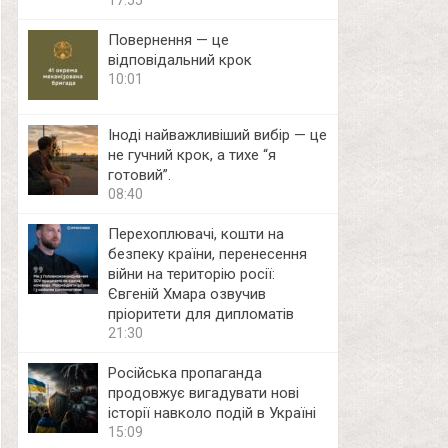
17:55
Повернення — це
відповідальний крок
10:01
Іноді найважливіший вибір — це
не гучний крок, а тихе “я
готовий”.
08:40
Перехоплювачі, кошти на
безпеку країни, перенесення
війни на територію росії:
Євгеній Хмара озвучив
пріоритети для дипломатів
21:30
Російська пропаганда
продовжує вигадувати нові
історії навколо подій в Україні
15:09