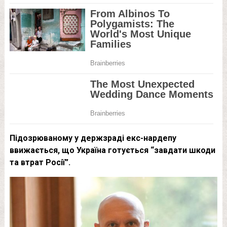
Підозрюваному у держзраді екс-нардепу
ввижається, що Україна готується “завдати шкоди
та втрат Росії”.