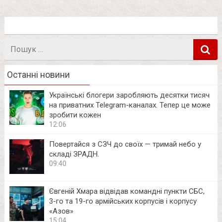
Пошук
в
Останні новини
Українські блогери заробляють десятки тисяч
на приватних Telegram-каналах. Тепер це може
зробити кожен
12:06
Повертайся з СЗЧ до своїх — тримай небо у
складі ЗРАДН.
09:40
Євгеній Хмара відвідав командні пункти СБС,
3-го та 19-го армійських корпусів і корпусу
«Азов»
15:04