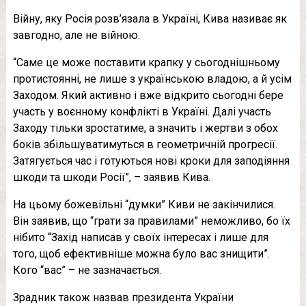
Війну, яку Росія розв’язала в Україні, Кива називає як
завгодно, але не війною.
“Саме це може поставити крапку у сьогоднішньому
протистоянні, не лише з українською владою, а й усім
Заходом. Який активно і вже відкрито сьогодні бере
участь у воєнному конфлікті в Україні. Далі участь
Заходу тільки зростатиме, а значить і жертви з обох
боків збільшуватимуться в геометричній прогресії.
Затягується час і готуються нові кроки для заподіяння
шкоди та шкоди Росії”, – заявив Кива.
На цьому божевільні “думки” Киви не закінчилися.
Він заявив, що “грати за правилами” неможливо, бо їх
нібито “Захід написав у своїх інтересах і лише для
того, щоб ефективніше можна було вас знищити”.
Кого “вас” – не зазначається.
Зрадник також назвав президента України