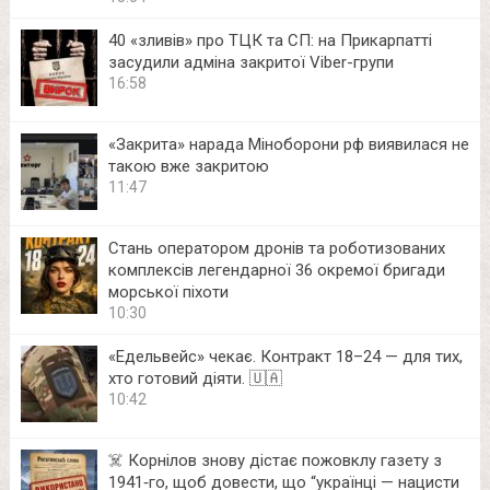
40 «зливів» про ТЦК та СП: на Прикарпатті
засудили адміна закритої Viber-групи
16:58
«Закрита» нарада Міноборони рф виявилася не
такою вже закритою
11:47
Стань оператором дронів та роботизованих
комплексів легендарної 36 окремої бригади
морської піхоти
10:30
«Едельвейс» чекає. Контракт 18–24 — для тих,
хто готовий діяти. 🇺🇦
10:42
☠️ Корнілов знову дістає пожовклу газету з
1941‑го, щоб довести, що “українці — нацисти