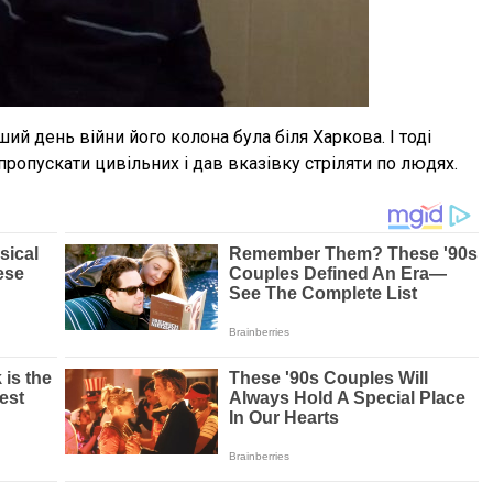
ий день війни його колона була біля Харкова. І тоді
пропускати цивільних і дав вказівку стріляти по людях.