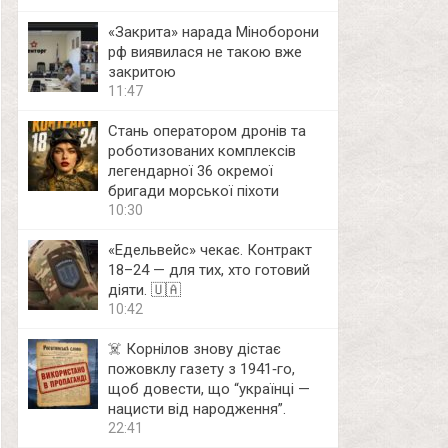
«Закрита» нарада Міноборони
рф виявилася не такою вже
закритою
11:47
Стань оператором дронів та
роботизованих комплексів
легендарної 36 окремої
бригади морської піхоти
10:30
«Едельвейс» чекає. Контракт
18–24 — для тих, хто готовий
діяти. 🇺🇦
10:42
☠️ Корнілов знову дістає
пожовклу газету з 1941‑го,
щоб довести, що “українці —
нацисти від народження”.
22:41