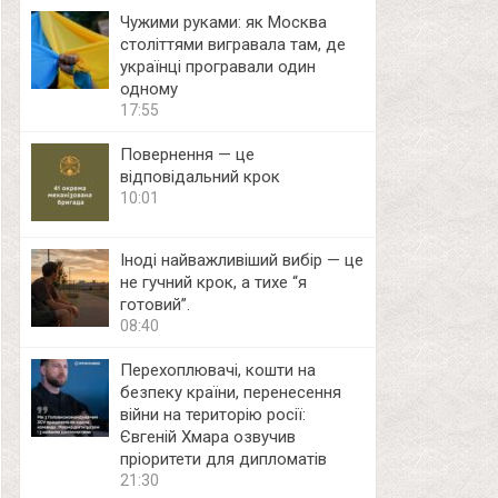
Чужими руками: як Москва
століттями вигравала там, де
українці програвали один
одному
17:55
Повернення — це
відповідальний крок
10:01
Іноді найважливіший вибір — це
не гучний крок, а тихе “я
готовий”.
08:40
Перехоплювачі, кошти на
безпеку країни, перенесення
війни на територію росії:
Євгеній Хмара озвучив
пріоритети для дипломатів
21:30