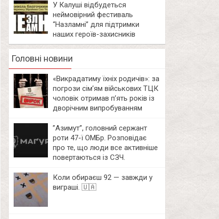
У Калуші відбудеться
неймовірний фестиваль
“Назламні” для підтримки
наших героїв-захисників
Головні новини
«Викрадатиму їхніх родичів»: за
погрози сім’ям військових ТЦК
чоловік отримав п’ять років із
дворічним випробуванням
⁨”Азимут”, головний сержант
роти 47-ї ОМБр. Розповідає
про те, що люди все активніше
повертаються із СЗЧ.
Коли обираєш 92 — завжди у
виграші. 🇺🇦