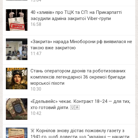
40 «зливів» про ТЦК та СП: на Прикарпатті
засудили адміна закритої Viber-групи
16:58
«Закрита» нарада Міноборони рф виявилася не
такою вже закритою
11:47
Стань оператором дронів та роботизованих
комплексів легендарної 36 окремої бригади
морської піхоти
10:30
«Едельвейс» чекає. Контракт 18–24 — для тих,
хто готовий діяти. 🇺🇦
10:42
☠️ Корнілов знову дістає пожовклу газету з
1941‑го, щоб довести, що “українці — нацисти