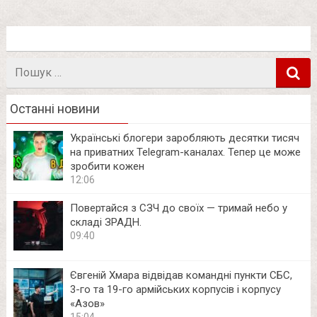
Пошук
в
Останні новини
Українські блогери заробляють десятки тисяч
на приватних Telegram-каналах. Тепер це може
зробити кожен
12:06
Повертайся з СЗЧ до своїх — тримай небо у
складі ЗРАДН.
09:40
Євгеній Хмара відвідав командні пункти СБС,
3-го та 19-го армійських корпусів і корпусу
«Азов»
15:04