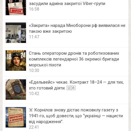
засудили адміна закритої Viber-групи
16:58
«Закрита» нарада Міноборони рф виявилася не
такою вже закритою
11:47
Стань оператором дронів та роботизованих
комплексів легендарної 36 окремої бригади
морської піхоти
10:30
«Едельвейс» чекає. Контракт 18–24 — для тих,
хто готовий діяти. 🇺🇦
10:42
☠️ Корнілов знову дістає пожовклу газету з
1941‑го, щоб довести, що “українці — нацисти
від народження”.
22:41