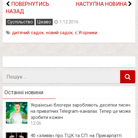
ПОВЕРНУТИСЬ
НАСТУПНА НОВИНА
НАЗАД
Суспільство
Цікаво
1.12.2016
дитячий садок
,
новий садок
,
с.Угорники
Пошук
в
Останні новини
Українські блогери заробляють десятки тисяч
на приватних Telegram-каналах. Тепер це може
зробити кожен
12:06
40 «зливів» про ТЦК та СП: на Прикарпатті