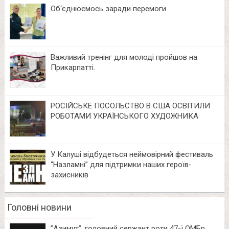
Об‘єднюємось заради перемоги
Важливий тренінг для молоді пройшов на
Прикарпатті.
РОСІЙСЬКЕ ПОСОЛЬСТВО В США ОСВІТИЛИ
РОБОТАМИ УКРАЇНСЬКОГО ХУДОЖНИКА
У Калуші відбудеться неймовірний фестиваль
“Назламні” для підтримки наших героїв-
захисників
Головні новини
⁨”Азимут”, головний сержант роти 47-ї ОМБр.