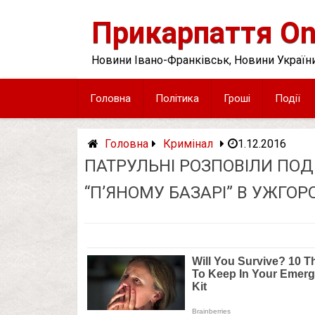
Skip
to
Прикарпаття On
content
Новини Івано-Франківськ, Новини України
Головна
Політика
Гроші
Події
Головна
Кримінал
1.12.2016
ПАТРУЛЬНІ РОЗПОВІЛИ ПОД
“П’ЯНОМУ БАЗАРІ” В УЖГОР