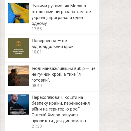
Чужими руками: як Москва
століттями вигравала там, де
українці програвали один
одному
17:55
Повернення — це
відповідальний крок
10:01
Іноді найважливіший вибір — це
не гучний крок, а тихе “я
готовий”.
08:40
Перехоплювачі, кошти на
безпеку країни, перенесення
війни на територію росії:
Євгеній Хмара озвучив
пріоритети для дипломатів
21:30