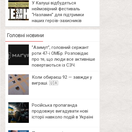
У Калуші відбудеться
неймовірний фестиваль
“Назламні” для підтримки
наших героїв-захисників
Головні новини
⁨”Азимут”, головний сержант
роти 47-ї ОМБр. Розповідає
про те, що люди все активніше
повертаються із СЗЧ.
Коли обираєш 92 — завжди у
виграші. 🇺🇦
Російська пропаганда
продовжує вигадувати нові
історії навколо подій в Україні