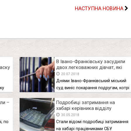
НАСТУПНА НОВИНА
ю
В Івано-Франківську засудили
маску
двох легковажних дівчат, які
ходили на побачення до
20.07.2018
іноземних студентів
Днями Івано-Франківський міський
ку
суд виніс покарання подругам, котрі
обікрали квартири …
али –
Подробиці затримання на
хабарі керівника відділу
екологічної інспекції на
30.05.2018
Прикарпатті (фото)
і, по
Стали відомі подробиці затримання
на хабарі працівниками СБУ