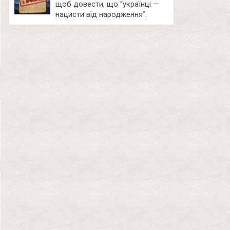
щоб довести, що “українці —
нацисти від народження”.