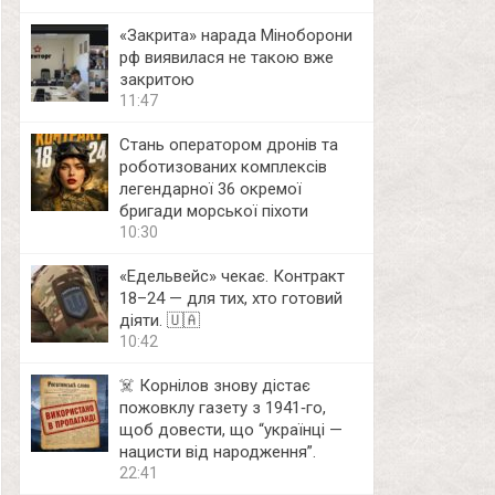
«Закрита» нарада Міноборони
рф виявилася не такою вже
закритою
11:47
Стань оператором дронів та
роботизованих комплексів
легендарної 36 окремої
бригади морської піхоти
10:30
«Едельвейс» чекає. Контракт
18–24 — для тих, хто готовий
діяти. 🇺🇦
10:42
☠️ Корнілов знову дістає
пожовклу газету з 1941‑го,
щоб довести, що “українці —
нацисти від народження”.
22:41