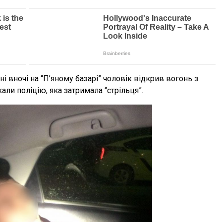
і вночі на “П’яному базарі” чоловік відкрив вогонь з
али поліцію, яка затримала “стрільця”.