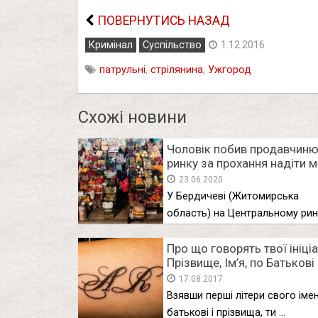
ПОВЕРНУТИСЬ НАЗАД
Кримінал
Суспільство
1.12.2016
патрульні
,
стрілянина
,
Ужгород
Схожі новини
Чоловік побив продавчин
ринку за прохання надіти 
23.06.2020
У Бердичеві (Житомирська
область) на Центральному рин
побили продавчиню за …
Про що говорять твої ініці
Прізвище, Ім’я, по Батькові
17.08.2017
Взявши перші літери свого імен
батькові і прізвища, ти …