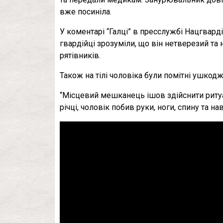
вже посиніла.
У коментарі “Галці” в пресслужбі Нацгварді
гвардійці зрозуміли, що він нетверезий та 
рятівників.
Також на тілі чоловіка були помітні ушкодж
“Місцевий мешканець ішов здійснити ритуал
річці, чоловік побив руки, ноги, спину та на