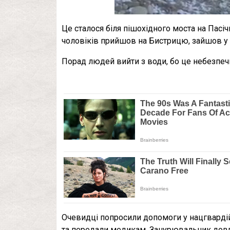
Це сталося біля пішохідного моста на Пасічн
чоловіків прийшов на Бистрицю, зайшов у в
Порад людей вийти з води, бо це небезпечн
Очевидці попросили допомоги у нацгвардійц
та передали медикам. Занурювальник довго 