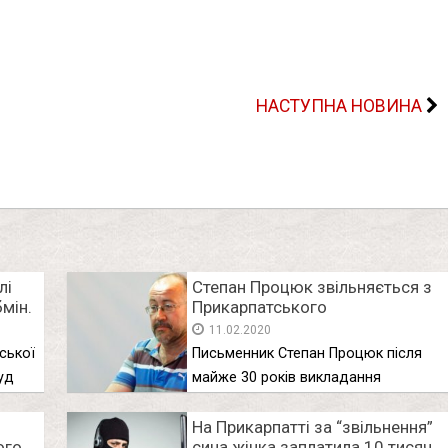
НАСТУПНА НОВИНА
лі
Степан Процюк звільняється з
мін.
Прикарпатського
національного університету
11.02.2020
ської
Письменник Степан Процюк після
уд
майже 30 років викладання
звільняється з …
На Прикарпатті за “звільнення”
ого
сина жінка заплатила 10 тисяч