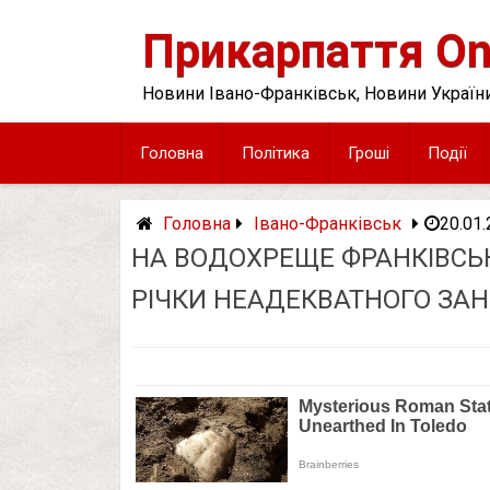
Skip
to
Прикарпаття On
content
Новини Івано-Франківськ, Новини України
Головна
Політика
Гроші
Події
Головна
Івано-Франківськ
20.01
НА ВОДОХРЕЩЕ ФРАНКІВСЬК
РІЧКИ НЕАДЕКВАТНОГО ЗА