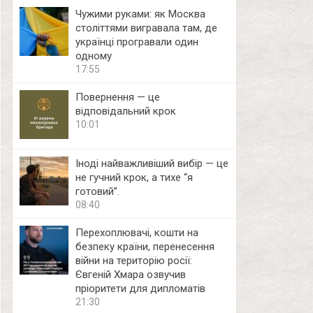
Чужими руками: як Москва
століттями вигравала там, де
українці програвали один
одному
17:55
Повернення — це
відповідальний крок
10:01
Іноді найважливіший вибір — це
не гучний крок, а тихе “я
готовий”.
08:40
Перехоплювачі, кошти на
безпеку країни, перенесення
війни на територію росії:
Євгеній Хмара озвучив
пріоритети для дипломатів
21:30