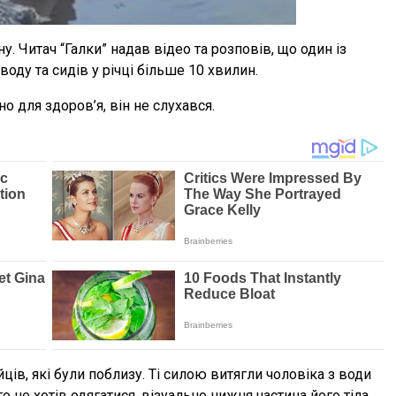
у. Читач “Галки” надав відео та розповів, що один із
оду та сидів у річці більше 10 хвилин.
о для здоров’я, він не слухався.
ів, які були поблизу. Ті силою витягли чоловіка з води
не хотів одягатися, візуально нижня частина його тіла