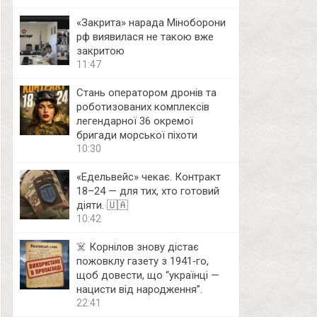
«Закрита» нарада Міноборони
рф виявилася не такою вже
закритою
11:47
Стань оператором дронів та
роботизованих комплексів
легендарної 36 окремої
бригади морської піхоти
10:30
«Едельвейс» чекає. Контракт
18–24 — для тих, хто готовий
діяти. 🇺🇦
10:42
☠️ Корнілов знову дістає
пожовклу газету з 1941‑го,
щоб довести, що “українці —
нацисти від народження”.
22:41