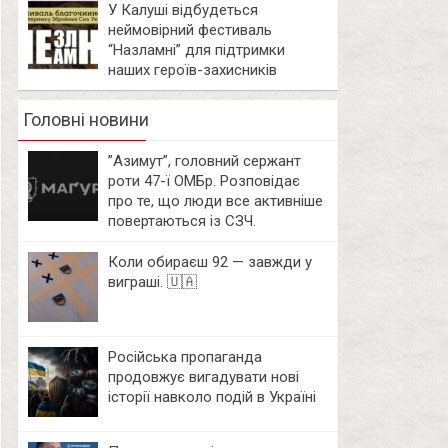
У Калуші відбудеться
неймовірний фестиваль
“Назламні” для підтримки
наших героїв-захисників
Головні новини
⁨”Азимут”, головний сержант
роти 47-ї ОМБр. Розповідає
про те, що люди все активніше
повертаються із СЗЧ.
Коли обираєш 92 — завжди у
виграші. 🇺🇦
Російська пропаганда
продовжує вигадувати нові
історії навколо подій в Україні