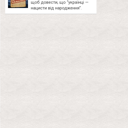
щоб довести, що “українці —
нацисти від народження”.