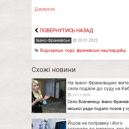
Джерело.
ПОВЕРНУТИСЬ НАЗАД
Івано-Франківськ
20.01.2022
Водохреще
,
події
,
франківські нацгвардійці
Схожі новини
На Івано-Франківщині жите
села подали до суду на Каб
Відео
19.11.2020
Село Вовчинець Івано-Франків
міської ради подало позов у с
на …
Йшов на поправку і його
готували до виписки, але й