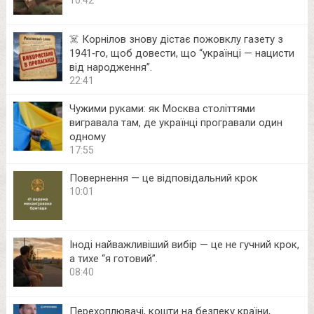
10:42
☠️ Корнілов знову дістає пожовклу газету з
1941‑го, щоб довести, що “українці — нацисти
від народження”.
22:41
Чужими руками: як Москва століттями
вигравала там, де українці програвали один
одному
17:55
Повернення — це відповідальний крок
10:01
Іноді найважливіший вибір — це не гучний крок,
а тихе “я готовий”.
08:40
Перехоплювачі, кошти на безпеку країни,