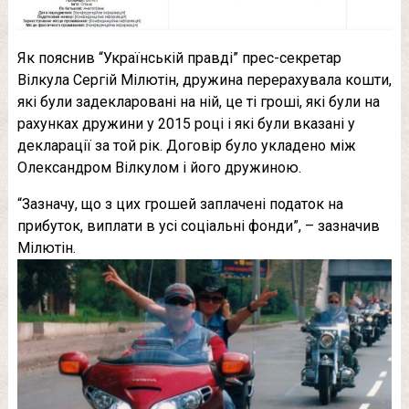
Як пояснив “Українській правді” прес-секретар
Вілкула Сергій Мілютін, дружина перерахувала кошти,
які були задекларовані на ній, це ті гроші, які були на
рахунках дружини у 2015 році і які були вказані у
декларації за той рік. Договір було укладено між
Олександром Вілкулом і його дружиною.
“Зазначу, що з цих грошей заплачені податок на
прибуток, виплати в усі соціальні фонди”, – зазначив
Мілютін.