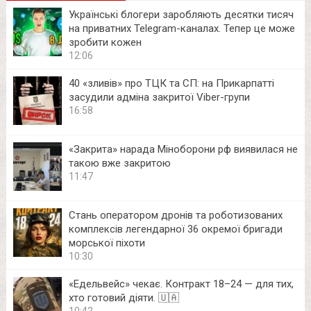
Українські блогери заробляють десятки тисяч
на приватних Telegram-каналах. Тепер це може
зробити кожен
12:06
40 «зливів» про ТЦК та СП: на Прикарпатті
засудили адміна закритої Viber-групи
16:58
«Закрита» нарада Міноборони рф виявилася не
такою вже закритою
11:47
Стань оператором дронів та роботизованих
комплексів легендарної 36 окремої бригади
морської піхоти
10:30
«Едельвейс» чекає. Контракт 18–24 — для тих,
хто готовий діяти. 🇺🇦