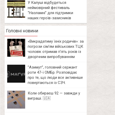
У Калуші відбудеться
неймовірний фестиваль
“Назламні” для підтримки
наших героїв-захисників
Головні новини
«Викрадатиму їхніх родичів»: за
погрози сім’ям військових ТЦК
чоловік отримав п’ять років із
дворічним випробуванням
⁨”Азимут”, головний сержант
роти 47-ї ОМБр. Розповідає
про те, що люди все активніше
повертаються із СЗЧ.
Коли обираєш 92 — завжди у
виграші. 🇺🇦