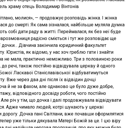
ель храму отець Володимир Вінтонів
тлано, молися», — продовжує розповідь жінка. І жінка
лася до смерті. Як сама зізналася, найбільше муляла думка
ють собі дати раду в житті. Переймалася, як без неї буде
піврозмовниця радісно сміється і тут же розповідає ще
її дочки… Дівчина закінчила юридичний факультет
. Юристів, як відомо, у нас хоч греблю гати і знайти
ина не мала, практично неможливо. Три з половиною роки
 до речі, також постійно відвідувала церкву й одного
 Божої Ласкавої Станіславівської відбуватимуться
у. Вже через два дні після їх відвідин дочці
ча й не за фахом, але однаково це було дуже добре,
стажу, відповідного досвіду роботи, чого постійно
Але річ у тім, що дочка і далі продовжувала відвідувати
ся. Адже чимало людей, котрі шукають у церкві
 дорогу. Дочка пані Світлани, вже почавши оформлятися
 тепер уже тільки дякувала Матері Божій за це. І цю віру
а дні надійшла чергова пропозиція, про яку можна було