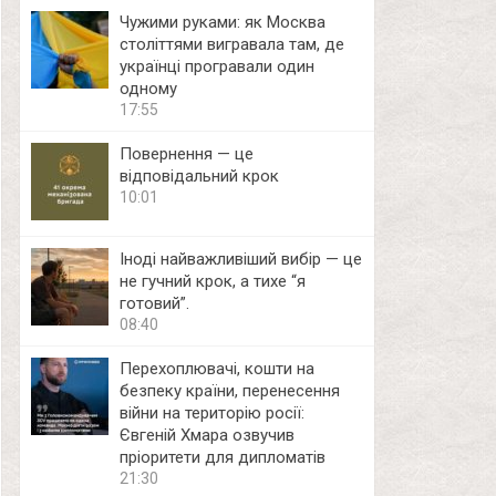
Чужими руками: як Москва
століттями вигравала там, де
українці програвали один
одному
17:55
Повернення — це
відповідальний крок
10:01
Іноді найважливіший вибір — це
не гучний крок, а тихе “я
готовий”.
08:40
Перехоплювачі, кошти на
безпеку країни, перенесення
війни на територію росії:
Євгеній Хмара озвучив
пріоритети для дипломатів
21:30