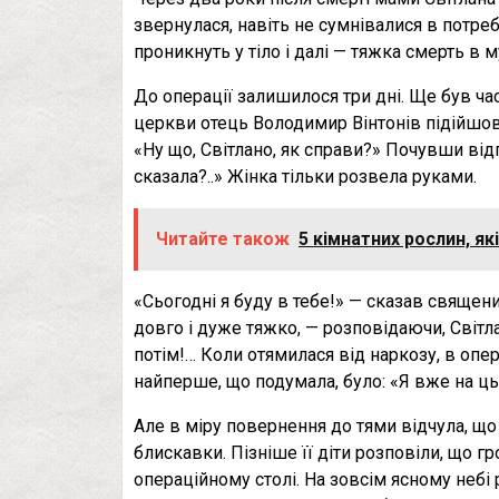
звернулася, навіть не сумнівалися в потреб
проникнуть у тіло і далі — тяжка смерть в м
До операції залишилося три дні. Ще був час
церкви отець Володимир Вінтонів підійшов д
«Ну що, Світлано, як справи?» Почувши від
сказала?..» Жінка тільки розвела руками.
Читайте також
5 кімнатних рослин, як
«Сьогодні я буду в тебе!» — сказав священ
довго і дуже тяжко, — розповідаючи, Світл
потім!… Коли отямилася від наркозу, в опера
найперше, що подумала, було: «Я вже на цьо
Але в міру повернення до тями відчула, що
блискавки. Пізніше її діти розповіли, що г
операційному столі. На зовсім ясному небі 