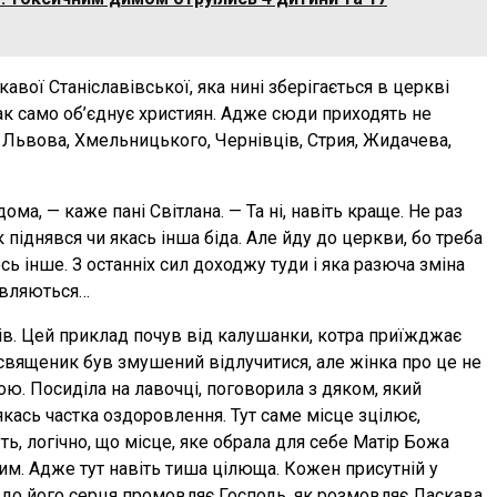
авої Станіславівської, яка нині зберігається в церкві
ак само об’єднує християн. Адже сюди приходять не
й Львова, Хмельницького, Чернівців, Стрия, Жидачева,
ма, — каже пані Світлана. — Та ні, навіть краще. Не раз
піднявся чи якась інша біда. Але йду до церкви, бо треба
ь інше. З останніх сил доходжу туди і яка разюча зміна
’являються…
сів. Цей приклад почув від калушанки, котра приїжджає
 священик був змушений відлучитися, але жінка про це не
ю. Посиділа на лавочці, поговорила з дяком, який
 якась частка оздоровлення. Тут саме місце зцілює,
ь, логічно, що місце, яке обрала для себе Матір Божа
им. Адже тут навіть тиша цілюща. Кожен присутній у
до його серця промовляє Господь, як розмовляє Ласкава.