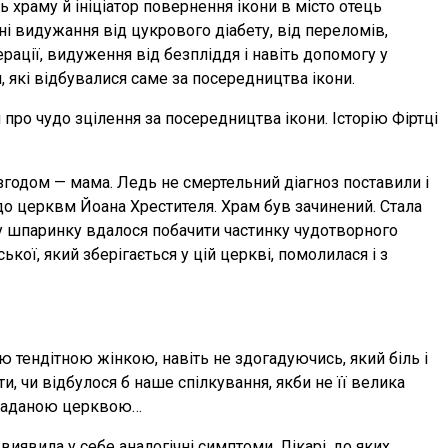
ь храму й ініціатор повернення ікони в місто отець
і видужання від цукрового діабету, від переломів,
ерації, видуження від безпліддя і навіть допомогу у
 які відбувалися саме за посередництва ікони.
про чудо зцілення за посередництва ікони. Історію Фіртці
 згодом — мама. Ледь не смертельний діагноз поставили і
до церквм Йоана Хрестителя. Храм був зачинений. Cтала
 у шпаринку вдалося побачити частинку чудотворного
кої, який зберігається у цій церкві, помолилася і з
.
 тендітною жінкою, навіть не здогадуючись, який біль і
и, чи відбулося б наше спілкування, якби не її велика
 згаданою церквою…
виявила у себе аналогічні симптоми. Лікарі, до яких