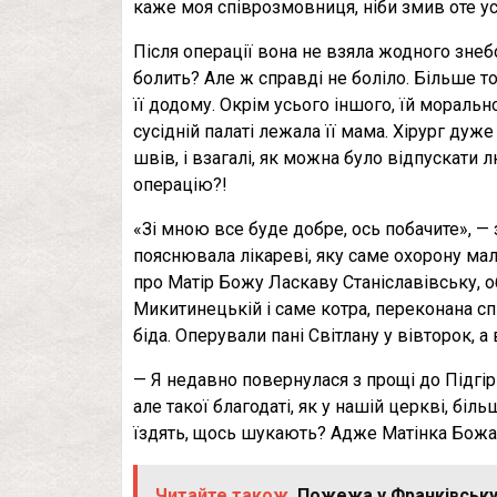
каже моя співрозмовниця, ніби змив оте усе 
Після операції вона не взяла жодного знеб
болить? Але ж справді не боліло. Більше т
її додому. Окрім усього іншого, їй мораль
сусідній палаті лежала її мама. Хірург дуже
швів, і взагалі, як можна було відпускати 
операцію?!
«Зі мною все буде добре, ось побачите», — 
пояснювала лікареві, яку саме охорону мала
про Матір Божу Ласкаву Станіславівську, об
Микитинецькій і саме котра, переконана с
біда. Оперували пані Світлану у вівторок, а
— Я недавно повернулася з прощі до Підгірц
але такої благодаті, як у нашій церкві, бі
їздять, щось шукають? Адже Матінка Божа о
Читайте також
Пожежа у Франківську: