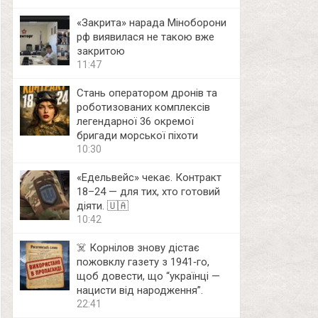
«Закрита» нарада Міноборони
рф виявилася не такою вже
закритою
11:47
Стань оператором дронів та
роботизованих комплексів
легендарної 36 окремої
бригади морської піхоти
10:30
«Едельвейс» чекає. Контракт
18–24 — для тих, хто готовий
діяти. 🇺🇦
10:42
☠️ Корнілов знову дістає
пожовклу газету з 1941‑го,
щоб довести, що “українці —
нацисти від народження”.
22:41