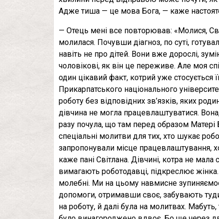
Адже тиша — це мова Бога, — каже настоят
— Отець мені все повторював: «Молися, Сві
молилася. Почувши діагноз, по суті, готува
навіть не про дітей. Вони вже дорослі, зумі
чоловікові, як він це переживе. Але моя с
один цікавий факт, котрий уже стосується 
Прикарпатського національного університету
роботу без відповідних зв’язків, яких род
дівчина не могла працевлаштуватися. Вона,
разу почула, що там перед образом Матері
спеціальні молитви для тих, хто шукає робот
запропонували місце працевлаштування, хо
каже пані Світлана. Дівчині, котра не мала 
вимагають роботодавці, підкреслює жінка. 
молебні. Ми на цьому навмисне зупиняємо
допомоги, отримавши своє, забувають туди
на роботу, й далі була на молитвах. Мабуть,
було винагороджено вдвоє. Бо ще через дв