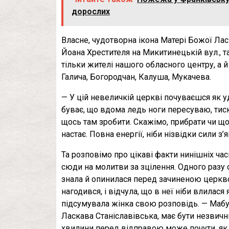
дорослих
Власне, чудотворна ікона Матері Божої Ласк
Йоана Хрестителя на Микитинецькій вул., т
тільки жителі нашого обласного центру, а 
Галича, Богородчан, Калуша, Мукачева.
— У цій невеличкій церкві почуваєшся як удо
буває, що вдома ледь ноги пересуваю, тиск 
щось там зробити. Скажімо, прибрати чи щос
настає. Повна енергії, ніби нізвідки сили з
Та розповімо про цікаві факти нинішніх ча
сюди на молитви за зцілення. Одного разу
знала й опинилася перед зачиненою церкво
нагодився, і відчула, що в неї ніби влилася
підсумувала жінка свою розповідь. — Мабут
Ласкава Станіславівська, має бути незвичн
хвилини перед відправою може почути, як 