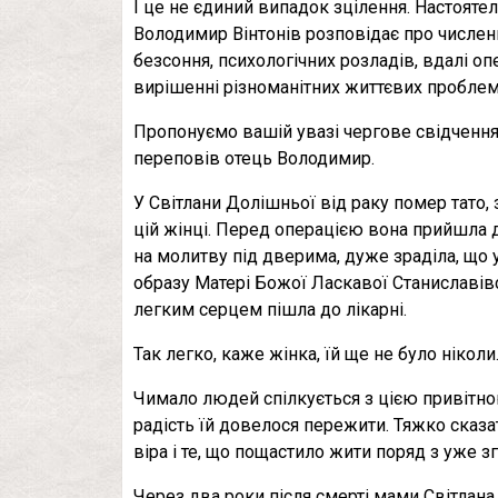
І це не єдиний випадок зцілення. Настоятел
Володимир Вінтонів розповідає про численн
безсоння, психологічних розладів, вдалі оп
вирішенні різноманітних життєвих проблем,
Пропонуємо вашій увазі чергове свідчення 
переповів отець Володимир.
У Світлани Долішньої від раку помер тато,
цій жінці. Перед операцією вона прийшла 
на молитву під дверима, дуже зраділа, що
образу Матері Божої Ласкавої Станиславівсь
легким серцем пішла до лікарні.
Так легко, каже жінка, їй ще не було ніколи
Чимало людей спілкується з цією привітною
радість їй довелося пережити. Тяжко сказат
віра і те, що пощастило жити поряд з уже
Через два роки після смерті мами Світлана 