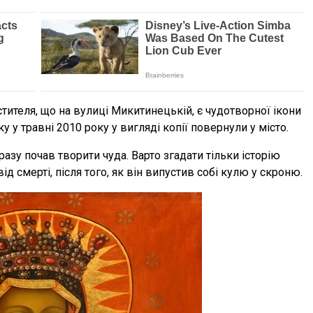
стителя, що на вулиці Микитинецькій, є чудотворної ікони
у у травні 2010 року у вигляді копії повернули у місто.
разу почав творити чуда. Варто згадати тільки історію
ід смерті, після того, як він випустив собі кулю у скроню.