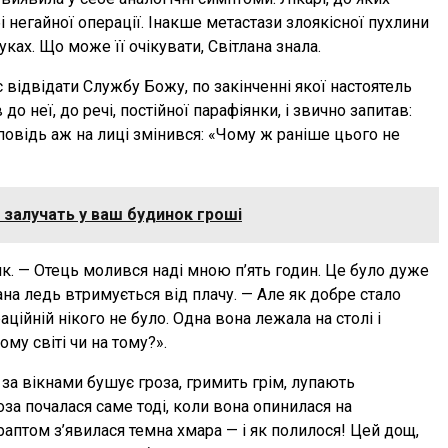
і негайної операції. Інакше метастази злоякісної пухлини
уках. Що може її очікувати, Світлана знала.
 відвідати Службу Божу, по закінченні якої настоятель
о неї, до речі, постійної парафіянки, і звично запитав:
повідь аж на лиці змінився: «Чому ж раніше цього не
і залучать у ваш будинок гроші
ик. — Отець молився наді мною п’ять годин. Це було дуже
ана ледь втримується від плачу. — Але як добре стало
ційній нікого не було. Одна вона лежала на столі і
му світі чи на тому?».
 за вікнами бушує гроза, гримить грім, лупають
роза почалася саме тоді, коли вона опинилася на
раптом з’явилася темна хмара — і як полилося! Цей дощ,