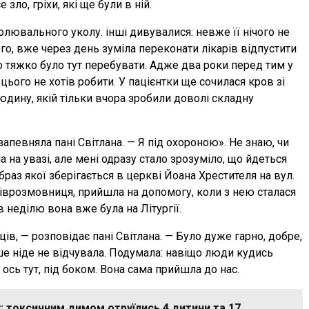
зло, гріхи, які ще були в ній.
олювального уколу. інші дивувалися: невже її нічого не
ого, вже через день зуміла переконати лікарів відпустити
но тяжко було тут перебувати. Адже два роки перед тим у
 цього не хотів робити. У пацієнтки ще сочилася кров зі
людину, якій тільки вчора зробили доволі складну
запевняла пані Світлана. — Я під охороною». Не знаю, чи
 на увазі, але мені одразу стало зрозуміло, що йдеться
раз якої зберігається в церкві Йоана Хрестителя на вул.
піврозмовниця, прийшла на допомогу, коли з нею сталася
 в неділю вона вже була на Літургії.
ів, — розповідає пані Світлана. — Було дуже гарно, добре,
льше ніде не відчувала. Подумала: навіщо люди кудись
сь тут, під боком. Вона сама прийшла до нас.
 токсичним димом отруїлись 4 дитини та 17