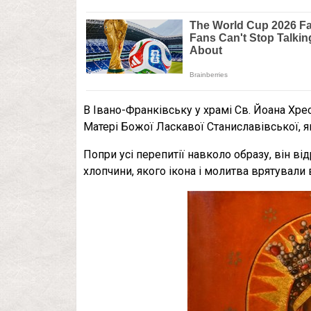
В Івано-Франківську у храмі Св. Йоана Хре
Матері Божої Ласкавої Станиславівської, як
Попри усі перепитії навколо образу, він від
хлопчини, якого ікона і молитва врятували в