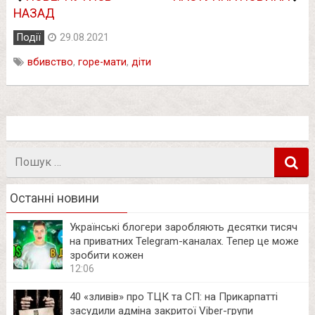
НАЗАД
Події
29.08.2021
вбивство
,
горе-мати
,
діти
Пошук
в
Останні новини
Українські блогери заробляють десятки тисяч
на приватних Telegram-каналах. Тепер це може
зробити кожен
12:06
40 «зливів» про ТЦК та СП: на Прикарпатті
засудили адміна закритої Viber-групи