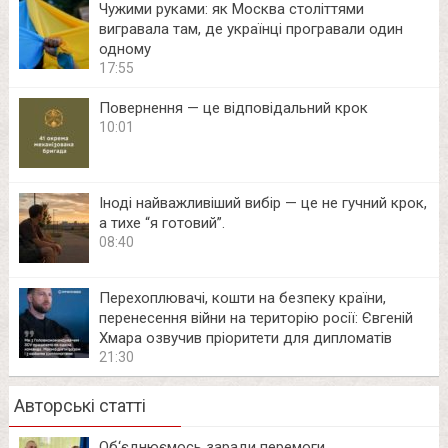
Чужими руками: як Москва століттями
вигравала там, де українці програвали один
одному
17:55
Повернення — це відповідальний крок
10:01
Іноді найважливіший вибір — це не гучний крок,
а тихе “я готовий”.
08:40
Перехоплювачі, кошти на безпеку країни,
перенесення війни на територію росії: Євгеній
Хмара озвучив пріоритети для дипломатів
21:30
Авторські статті
Об‘єднюємось заради перемоги