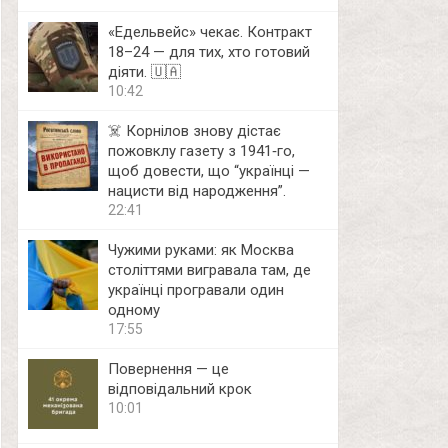
«Едельвейс» чекає. Контракт
18–24 — для тих, хто готовий
діяти. 🇺🇦
10:42
☠️ Корнілов знову дістає
пожовклу газету з 1941‑го,
щоб довести, що “українці —
нацисти від народження”.
22:41
Чужими руками: як Москва
століттями вигравала там, де
українці програвали один
одному
17:55
Повернення — це
відповідальний крок
10:01