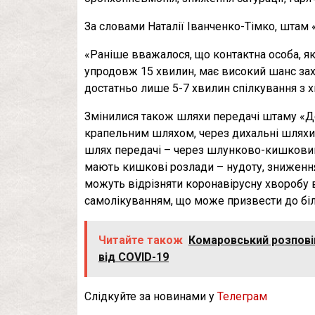
За словами Наталії Іванченко-Тімко, штам 
«Раніше вважалося, що контактна особа, 
упродовж 15 хвилин, має високий шанс зах
достатньо лише 5-7 хвилин спілкування з х
Змінилися також шляхи передачі штаму «Де
крапельним шляхом, через дихальні шляхи 
шлях передачі – через шлунково-кишковий 
мають кишкові розлади – нудоту, зниження
можуть відрізняти коронавірусну хворобу в
самолікуванням, що може призвести до біл
Читайте також
Комаровський розповів
від COVID-19
Слідкуйте за новинами у
Телеграм