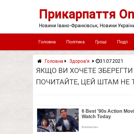
Skip
to
Прикарпаття On
content
Новини Івано-Франківськ, Новини України
Головна
Політика
Гроші
Події
Головна
Здоров'я
31.07.2021
ЯКЩО ВИ ХОЧЕТЕ ЗБЕРЕГТИ
ПОЧИТАЙТЕ, ЦЕЙ ШТАМ НЕ 