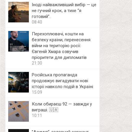
Іноді найважливіший вибір — це
не гучний крок, а тихе “я
готовий”.
08:40
Перехоплювачі, кошти на
безпеку країни, перенесення
війни на територію росії:
Євгеній Хмара озвучив
пріоритети для дипломатів
21:30
Російська пропаганда
продовжує вигадувати нові
історії навколо подій в Україні
15:09
Коли обираєш 92 — завжди у
виграші. 🇺🇦
10:11