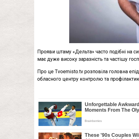
Прояви штаму «Дельта» часто подібні на с
має дуже високу заразність та частішу госп
Про це Тvoemisto.tv розповіла головна еп
обласного центру контролю та профілактик