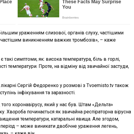
льшим ураженням слизової, органів слуху, частішими
 частішим виникненням важких тромбозів», – каже
 такі симптоми, як: висока температура, біль в горлі,
сті температури. Проте, на відміну від звичайної застуди,
лікарні Сергій Федоренко у розмові з Тvoemisto.tv також
тупінь інфікування та заразності.
 того коронавірусу, який у нас був. Штам «Дельта»
у. Хвороба починається як звичайна респіраторна вірусна
вищення температури, катаральні явища. Але згодом,
 період – може виникати двобічне ураження легень,
ка», – каже він.