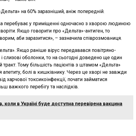
«Дельта» на 60% заразніший, аніж попередній.
яка перебуває у приміщенні одночасно з хворою людиною
воріти. Якщо говорити про «Дельта»-антиген, то
ворим, аби заразитися», – зазначила співрозмовниця.
льта». Якщо раніше вірус передавався повітряно-
і слизові оболонки, то на сьогодні доведено ще один
тракт. Тому більшість пацієнтів з штамом «Дельта»
 апетиту, болі в кишківнику. Через це хворі не завжди
ід харчової токсикоінфекції, почати займатися
ьш важкого перебігу та наслідків.
, коли в Україні буде доступна перевірена вакцина