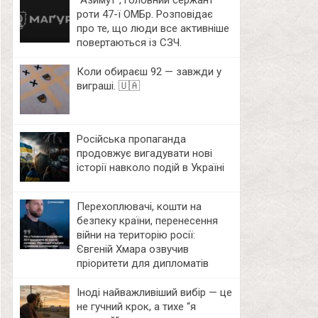
⁨”Азимут”, головний сержант
роти 47-ї ОМБр. Розповідає
про те, що люди все активніше
повертаються із СЗЧ.
Коли обираєш 92 — завжди у
виграші. 🇺🇦
Російська пропаганда
продовжує вигадувати нові
історії навколо подій в Україні
Перехоплювачі, кошти на
безпеку країни, перенесення
війни на територію росії:
Євгеній Хмара озвучив
пріоритети для дипломатів
Іноді найважливіший вибір — це
не гучний крок, а тихе “я