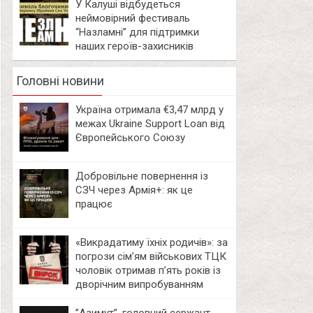
У Калуші відбудеться
неймовірний фестиваль
“Назламні” для підтримки
наших героїв-захисників
Головні новини
Україна отримала €3,47 млрд у
межах Ukraine Support Loan від
Європейського Союзу
Добровільне повернення із
СЗЧ через Армія+: як це
працює
«Викрадатиму їхніх родичів»: за
погрози сім’ям військових ТЦК
чоловік отримав п’ять років із
дворічним випробуванням