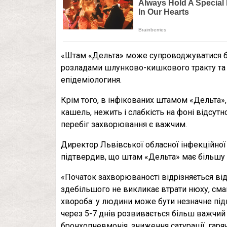
«Штам «Дельта» може супроводжуватися бі
розладами шлунково-кишкового тракту та
епідеміологиня.
Крім того, в інфікованих штамом «Дельта», є
кашель, нежить і слабкість на фоні відсутно
перебіг захворювання є важчим.
Директор Львівської обласної інфекційної 
підтвердив, що штам «Дельта» має більшу с
«Початок захворюваності відрізняється від
здебільшого не викликає втрати нюху, смак
хвороба: у людини може бути незначне під
через 5-7 днів розвивається більш важчий
бронхопневмонія, зниження сатурації, гаряч