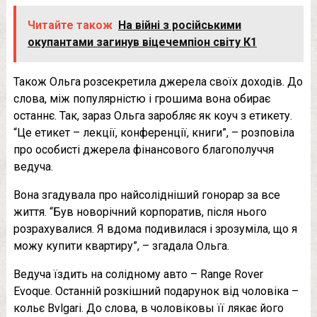
Читайте також
На війні з російськими
окупантами загинув віцечемпіон світу К1
Також Ольга розсекретила джерела своїх доходів. До
слова, між популярністю і грошима вона обирає
останнє. Так, зараз Ольга заробляє як коуч з етикету.
“Це етикет – лекції, конференції, книги”, – розповіла
про особисті джерела фінансового благополуччя
ведуча.
Вона згадувала про найсолідніший гонорар за все
життя. “Був новорічний корпоратив, після нього
розрахувалися. Я вдома подивилася і зрозуміла, що я
можу купити квартиру”, – згадала Ольга.
Ведуча їздить на солідному авто – Range Rover
Evoque. Останній розкішний подарунок від чоловіка –
кольє Bvlgari. До слова, в чоловіковы її лякає його