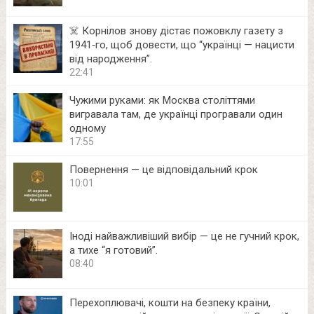
☠️ Корнілов знову дістає пожовклу газету з
1941‑го, щоб довести, що “українці — нацисти
від народження”.
22:41
Чужими руками: як Москва століттями
вигравала там, де українці програвали один
одному
17:55
Повернення — це відповідальний крок
10:01
Іноді найважливіший вибір — це не гучний крок,
а тихе “я готовий”.
08:40
Перехоплювачі, кошти на безпеку країни,