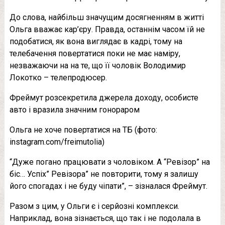
До слова, найбільш значущим досягненням в житті
Ольга вважає кар’єру. Правда, останнім часом їй не
подобатися, як вона виглядає в кадрі, тому на
телебачення повертатися поки не має наміру,
незважаючи на на те, що її чоловік Володимир
Локотко – телепродюсер.
Фреймут розсекретила джерела доходу, особисте
авто і вразила значним гонораром
Ольга не хоче повертатися на ТБ (фото:
instagram.com/freimutolia)
“Дуже погано працювати з чоловіком. А “Ревізор” на
біс… Успіх” Ревізора” не повторити, тому я залишу
його спогадах і не буду чіпати”, – зізналася Фреймут.
Разом з цим, у Ольги є і серйозні комплекси.
Наприклад, вона зізнається, що так і не подолала в