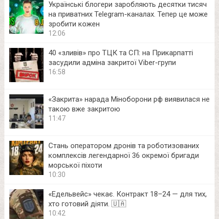
Українські блогери заробляють десятки тисяч
на приватних Telegram-каналах. Тепер це може
зробити кожен
12:06
40 «зливів» про ТЦК та СП: на Прикарпатті
засудили адміна закритої Viber-групи
16:58
«Закрита» нарада Міноборони рф виявилася не
такою вже закритою
11:47
Стань оператором дронів та роботизованих
комплексів легендарної 36 окремої бригади
морської піхоти
10:30
«Едельвейс» чекає. Контракт 18–24 — для тих,
хто готовий діяти. 🇺🇦
10:42