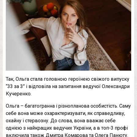
Так, Ольга стала головною героїнею свіжого випуску
“33 за 3” і відповіла на запитання ведучої Олександри
Кучеренко.
Ольга – багатогранна і різнопланова особистість. Саму
себе вона може охарактеризувати, як справедливу,
охайну і стервозну. До слова, вона вважає себе
однією з найкращих ведучих України, а в топ-3 профі
включила також Дмитра Комарова та Олега Панюту.