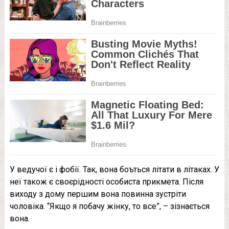
У ведучої є і фобії. Так, вона боъться літати в літаках. У
неї також є своєрідності особиста прикмета. Після
виходу з дому першим вона повинна зустріти
чоловіка. “Якщо я побачу жінку, то все”, – зізнається
вона.