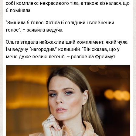
собі комплекс некрасивого тіла, а також зізналася, що
б поміняла.
“Змінила б голос. Хотіла б солідний і впевнений
голос”, – заявила ведуча.
Ольга згадала найжахливіший комплімент, який чула.
Їм ведучу “нагородив” колишній. “Він сказав, що у
мене дуже великі легені”, – розповіла Фреймут.