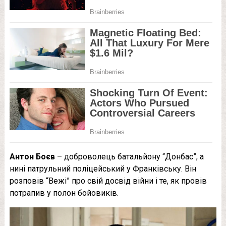
Антон Боєв
– доброволець батальйону “Донбас”, а
нині патрульний поліцейський у Франківську. Він
розповів “Вежі” про свій досвід війни і те, як провів
потрапив у полон бойовиків.