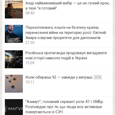
Іноді найважливіший вибір — це не гучний крок,
а тихе “я готовий”.
08:40
Перехоплювачі, кошти на безпеку країни,
перенесення війни на територію росії: Євгеній
Хмара озвучив пріоритети для дипломатів
21:30
Російська пропаганда продовжує вигадувати
нові історії навколо подій в Україні
15:09
Коли обираєш 92 — завжди у виграші. 🇺🇦
10:11
⁨”Азимут”, головний сержант роти 47-ї ОМБр.
Розповідає про те, що люди все активніше
повертаються із СЗЧ.