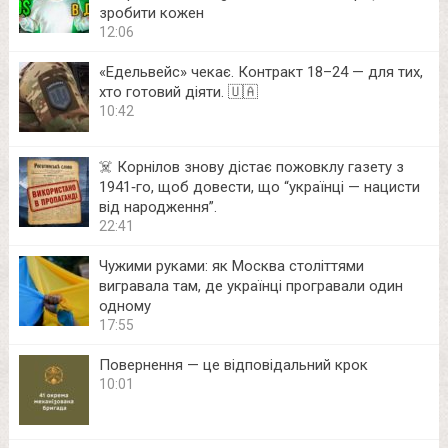
зробити кожен
12:06
«Едельвейс» чекає. Контракт 18–24 — для тих,
хто готовий діяти. 🇺🇦
10:42
☠️ Корнілов знову дістає пожовклу газету з
1941‑го, щоб довести, що “українці — нацисти
від народження”.
22:41
Чужими руками: як Москва століттями
вигравала там, де українці програвали один
одному
17:55
Повернення — це відповідальний крок
10:01