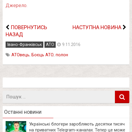
Джерело.
ПОВЕРНУТИСЬ
НАСТУПНА НОВИНА
НАЗАД
Івано-Франківськ
АТО
9.11.2016
АТОвець
,
Боєць АТО
,
полон
Пошук
в
Останні новини
Українські блогери заробляють десятки тисяч
на приватних Telegram-каналах. Тепер це може