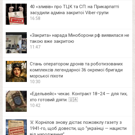
40 «зливів» про ТЦК та СП: на Прикарпатті
засудили адміна закритої Viber-групи
16:58
«Закрита» нарада Міноборони рф виявилася не
такою вже закритою
11:47
Стань оператором дронів та роботизованих
комплексів легендарної 36 окремої бригади
морської піхоти
10:30
«Едельвейс» чекає. Контракт 18–24 — для тих,
хто готовий діяти. 🇺🇦
10:42
☠️ Корнілов знову дістає пожовклу газету з
1941‑го, щоб довести, що “українці — нацисти
від народження”.