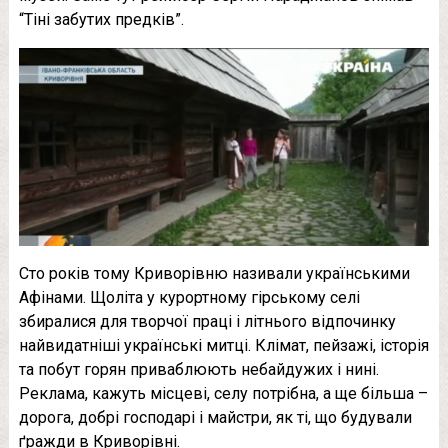
“Тіні забутих предків”.
Сто років тому Криворівню називали українськими
Афінами. Щоліта у курортному гірському селі
збиралися для творчої праці і літнього відпочинку
найвидатніші українські митці. Клімат, пейзажі, історія
та побут горян приваблюють небайдужих і нині.
Реклама, кажуть місцеві, селу потрібна, а ще більша –
дорога, добрі господарі і майстри, як ті, що будували
ґражди в Криворівні.