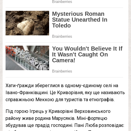
Хати-ґражди збереглися в одному-єдиному селі на
Івано-Франківщині. Це Криворівня, яку ще називають
справжньою Меккою для туристів та етнографів.
Під горою Ігрець у Криворівні Верховинського
району живе родина Марусяків. Міні-фортецю
збудував ще прадід господині. Пані Люба розповідає: