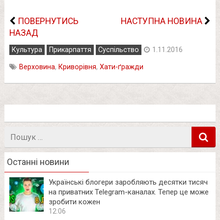
ПОВЕРНУТИСЬ
НАСТУПНА НОВИНА
НАЗАД
Культура
Прикарпаття
Суспільство
1.11.2016
Верховина
,
Криворівня
,
Хати-ґражди
Пошук
в
Останні новини
Українські блогери заробляють десятки тисяч
на приватних Telegram-каналах. Тепер це може
зробити кожен
12:06