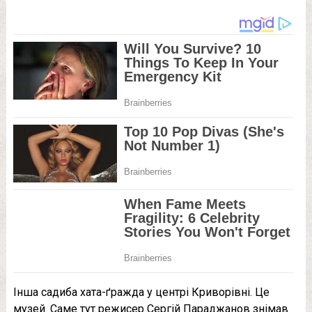
Інша садиба хата-ґражда у центрі Криворівні. Це
музей. Саме тут режисер Сергій Параджанов знімав