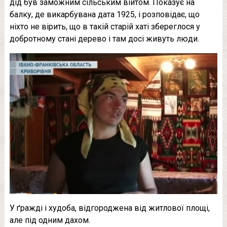
дід був заможним сільським війтом. Показує на
балку, де викарбувана дата 1925, і розповідає, що
ніхто не вірить, що в такій старій хаті збереглося у
добротному стані дерево і там досі живуть люди.
У ґражді і худоба, відгороджена від житлової площі,
але під одним дахом.