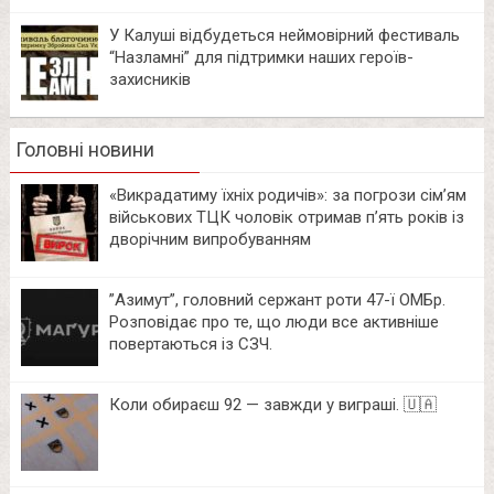
У Калуші відбудеться неймовірний фестиваль
“Назламні” для підтримки наших героїв-
захисників
Головні новини
«Викрадатиму їхніх родичів»: за погрози сім’ям
військових ТЦК чоловік отримав п’ять років із
дворічним випробуванням
⁨”Азимут”, головний сержант роти 47-ї ОМБр.
Розповідає про те, що люди все активніше
повертаються із СЗЧ.
Коли обираєш 92 — завжди у виграші. 🇺🇦