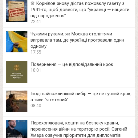
☠️ Корнілов знову дістає пожовклу газету з
1941‑го, щоб довести, що “українці — нацисти
від народження”.
22:41
Чужими руками: як Москва століттями
вигравала там, де українці програвали один
одному
17:55
Повернення — це відповідальний крок
10:01
Іноді найважливіший вибір — це не гучний крок,
а тихе “я готовий”.
08:40
Перехоплювачі, кошти на безпеку країни,
перенесення війни на територію росії: Євгеній
Хмара озвучив пріоритети для дипломатів