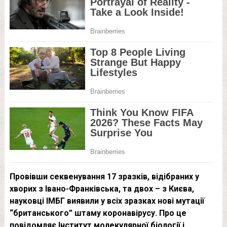
Провівши секвенування 17 зразків, відібраних у
хворих з Івано-Франківська, та двох – з Києва,
науковці ІМБГ виявили у всіх зразках нові мутації
“британського” штаму коронавірусу. Про це
повідомляє Інститут молекулярної біології і