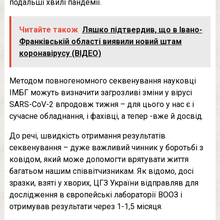
подальші хвилі пандемії.
Читайте також
Ляшко підтвердив, що в Івано-
Франківській області виявили новий штам
коронавірусу (ВІДЕО)
Методом повногеномного секвенування науковці
ІМБГ можуть визначити загрозливі зміни у вірусі
SARS-CoV-2 впродовж тижня – для цього у нас є і
сучасне обладнання, і фахівці, а тепер -вже й досвід.
До речі, швидкість отримання результатів
секвенування – дуже важливий чинник у боротьбі з
ковідом, який може допомогти врятувати життя
багатьом нашим співвітчизникам. Як відомо, досі
зразки, взяті у хворих, ЦГЗ України відправляв для
дослідження в європейські лабораторії ВООЗ і
отримував результати через 1-1,5 місяця.