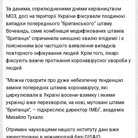
За даними, оприлюдненими днями керівництвом
МОЗ, досі на території України фіксували поодинокі
випадки попереднього “британського” штаму.
Вочевидь, саме комбінація модифікованих штамів
“британця” спричинила нинішню хвилю епідемії і є
поясненням все частішого виявлення випадків
повторного інфікування людей. Крім того, лікарі
фіксують важче протікання коронавірусної хвороби у
людей.
“Можна говорити про дуже небезпечну тенденцію
заміни попередніх штамів коронавірусу, які
циркулювали в Україні восени-взимку і якими
українці вже перехворіли, на нові, мутовані штами
“британця”, – підкреслює директор ІМБГ, академік
Михайло Тукало.
Отримані науковцями нашого інституту дані вже
зареєстровані в міжнародній базі GISAID.