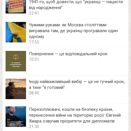
1941‑го, щоб довести, що “українці — нацисти
від народження”.
22:41
Чужими руками: як Москва століттями
вигравала там, де українці програвали один
одному
17:55
Повернення — це відповідальний крок
10:01
Іноді найважливіший вибір — це не гучний крок,
а тихе “я готовий”.
08:40
Перехоплювачі, кошти на безпеку країни,
перенесення війни на територію росії: Євгеній
Хмара озвучив пріоритети для дипломатів
21:30