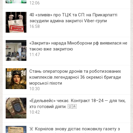
12:06
40 «зливів» про ТЦК та СП: на Прикарпатті
засудили адміна закритої Viber-групи
16:58
«Закрита» нарада Міноборони рф виявилася не
такою вже закритою
11:47
Стань оператором дронів та роботизованих
комплексів легендарної 36 окремої бригади
морської піхоти
10:30
«Едельвейс» чекає. Контракт 18–24 — для тих,
хто готовий діяти. 🇺🇦
10:42
☠️ Корнілов знову дістає пожовклу газету з