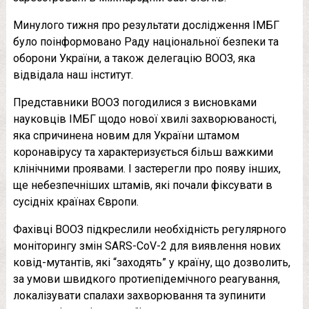
Минулого тижня про результати дослідження ІМБГ
було поінформовано Раду національної безпеки та
оборони України, а також делегацію ВООЗ, яка
відвідала наш інститут.
Представники ВООЗ погодилися з висновками
науковців ІМБГ щодо нової хвилі захворюваності,
яка спричинена новим для України штамом
коронавірусу та характеризується більш важкими
клінічними проявами. І застерегли про появу інших,
ще небезпечніших штамів, які почали фіксувати в
сусідніх країнах Європи.
Фахівці ВООЗ підкреслили необхідність регулярного
моніторингу змін SARS-CoV-2 для виявлення нових
ковід-мутантів, які “заходять” у країну, що дозволить,
за умови швидкого протиепідемічного реагування,
локалізувати спалахи захворювання та зупинити