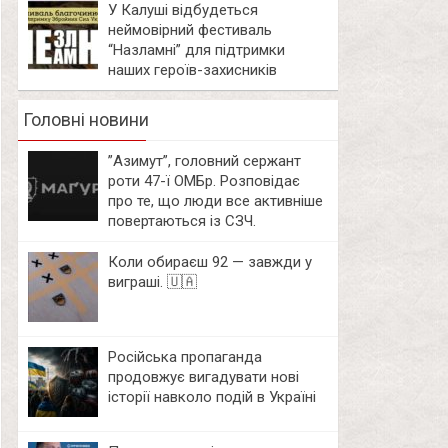
У Калуші відбудеться
неймовірний фестиваль
“Назламні” для підтримки
наших героїв-захисників
Головні новини
⁨”Азимут”, головний сержант
роти 47-ї ОМБр. Розповідає
про те, що люди все активніше
повертаються із СЗЧ.
Коли обираєш 92 — завжди у
виграші. 🇺🇦
Російська пропаганда
продовжує вигадувати нові
історії навколо подій в Україні