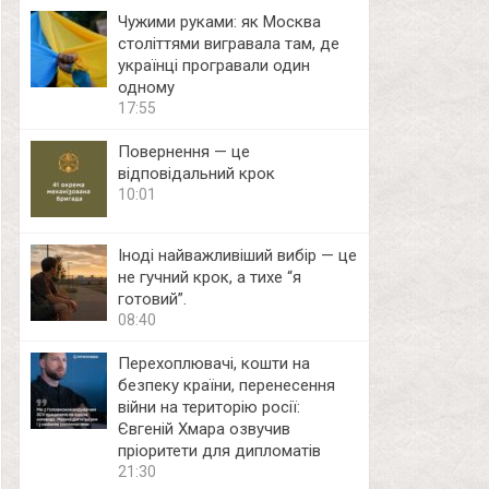
Чужими руками: як Москва
століттями вигравала там, де
українці програвали один
одному
17:55
Повернення — це
відповідальний крок
10:01
Іноді найважливіший вибір — це
не гучний крок, а тихе “я
готовий”.
08:40
Перехоплювачі, кошти на
безпеку країни, перенесення
війни на територію росії:
Євгеній Хмара озвучив
пріоритети для дипломатів
21:30