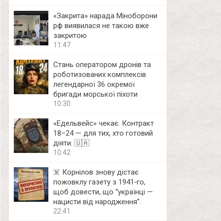
«Закрита» нарада Міноборони
рф виявилася не такою вже
закритою
11:47
Стань оператором дронів та
роботизованих комплексів
легендарної 36 окремої
бригади морської піхоти
10:30
«Едельвейс» чекає. Контракт
18–24 — для тих, хто готовий
діяти. 🇺🇦
10:42
☠️ Корнілов знову дістає
пожовклу газету з 1941‑го,
щоб довести, що “українці —
нацисти від народження”.
22:41