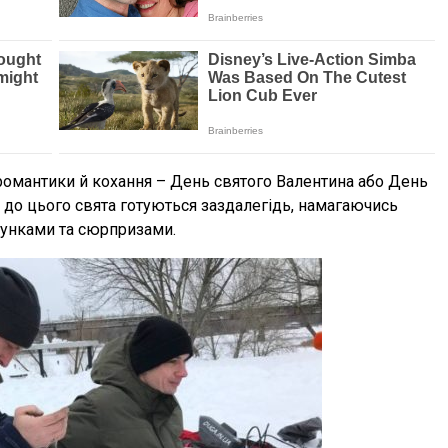
 романтики й кохання – День святого Валентина або День
іті, до цього свята готуються заздалегідь, намагаючись
унками та сюрпризами.