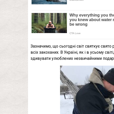
Зазначимо, що сьогодні світ святкує свято
всіх закоханих. В Україні, як і в усьому св
здивувати улюблених незвичайними подар