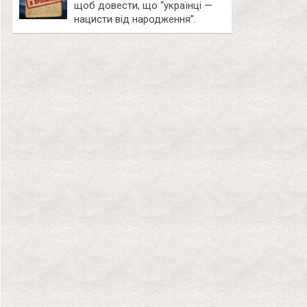
щоб довести, що “українці —
нацисти від народження”.