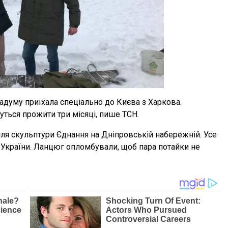
задуму приїхала спеціально до Києва з Харкова.
ться прожити три місяці, пише ТСН.
я скульптури Єднання на Дніпровській набережній. Усе
України. Ланцюг опломбували, щоб пара потайки не