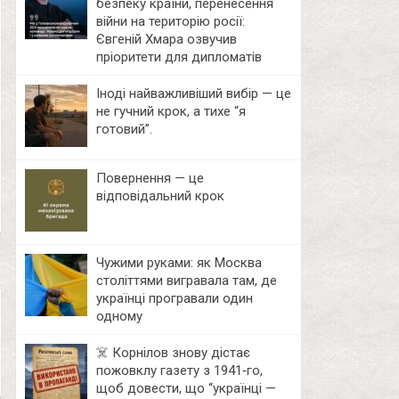
безпеку країни, перенесення
війни на територію росії:
Євгеній Хмара озвучив
пріоритети для дипломатів
Іноді найважливіший вибір — це
не гучний крок, а тихе “я
готовий”.
Повернення — це
відповідальний крок
Чужими руками: як Москва
століттями вигравала там, де
українці програвали один
одному
☠️ Корнілов знову дістає
пожовклу газету з 1941‑го,
щоб довести, що “українці —