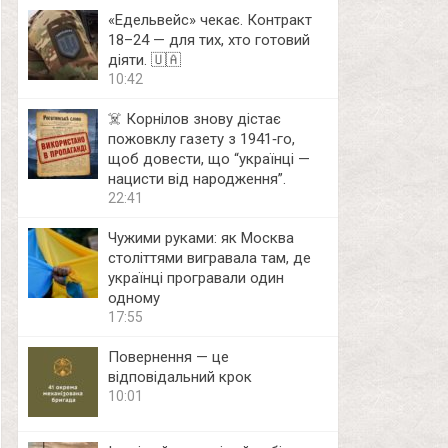
«Едельвейс» чекає. Контракт
18–24 — для тих, хто готовий
діяти. 🇺🇦
10:42
☠️ Корнілов знову дістає
пожовклу газету з 1941‑го,
щоб довести, що “українці —
нацисти від народження”.
22:41
Чужими руками: як Москва
століттями вигравала там, де
українці програвали один
одному
17:55
Повернення — це
відповідальний крок
10:01