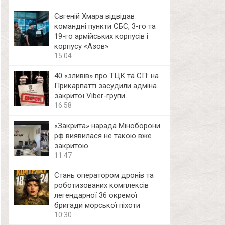
Євгеній Хмара відвідав
командні пункти СБС, 3-го та
19-го армійських корпусів і
корпусу «Азов»
15:04
40 «зливів» про ТЦК та СП: на
Прикарпатті засудили адміна
закритої Viber-групи
16:58
«Закрита» нарада Міноборони
рф виявилася не такою вже
закритою
11:47
Стань оператором дронів та
роботизованих комплексів
легендарної 36 окремої
бригади морської піхоти
10:30