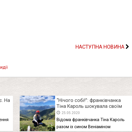
НАСТУПНА НОВИНА
идії
є. На
“Нічого собі!”: франківчанка
Тіна Кароль шокувала своїм
вчинком під час карантину
25.05.2020
(фото, відео)
шення
Відома франківчанка Тіна Кароль
разом із сином Веніаміном