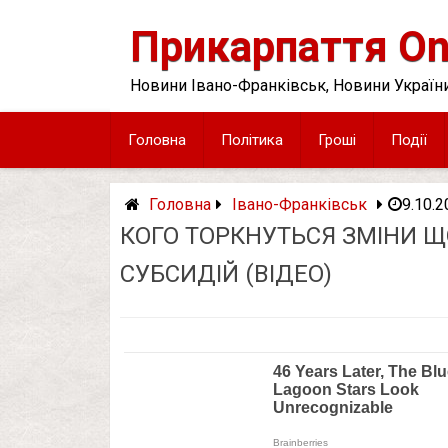
Skip
to
Прикарпаття On
content
Новини Івано-Франківськ, Новини України
Головна
Політика
Гроші
Події
Головна
Івано-Франківськ
9.10.2
КОГО ТОРКНУТЬСЯ ЗМІНИ 
СУБСИДІЙ (ВІДЕО)