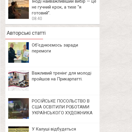
Іноді найважливіший вибір — це
не гучний крок, а тихе “я
готовий”.
08:40
Авторські статті
Об‘єднюємось заради
перемоги
Важливий тренінг для молоді
пройшов на Прикарпатті.
РОСІЙСЬКЕ ПОСОЛЬСТВО В
США ОСВІТИЛИ РОБОТАМИ
УКРАЇНСЬКОГО ХУДОЖНИКА
У Калуші відбудеться