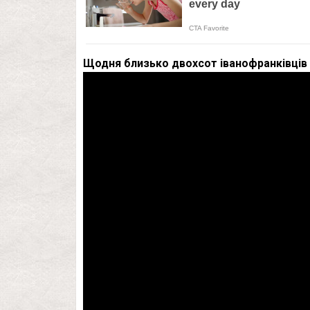
Щодня близько двохсот іванофранківців