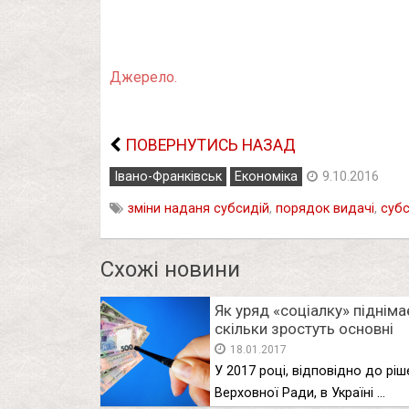
Джерело.
ПОВЕРНУТИСЬ НАЗАД
Івано-Франківськ
Економіка
9.10.2016
зміни наданя субсидій
,
порядок видачі
,
субс
Схожі новини
Як уряд «соціалку» підніма
скільки зростуть основні
виплати в 2017 році
18.01.2017
(інфографіка)
У 2017 році, відповідно до рі
Верховної Ради, в Україні …