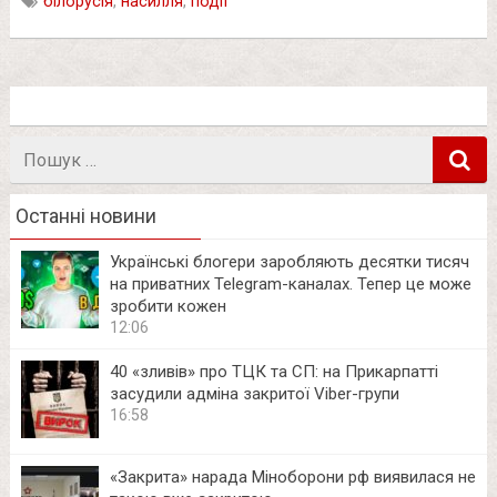
білорусія
,
насилля
,
події
Пошук
в
Останні новини
Українські блогери заробляють десятки тисяч
на приватних Telegram-каналах. Тепер це може
зробити кожен
12:06
40 «зливів» про ТЦК та СП: на Прикарпатті
засудили адміна закритої Viber-групи
16:58
«Закрита» нарада Міноборони рф виявилася не