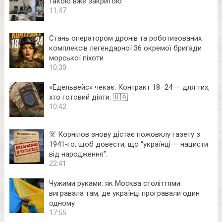
такою вже закритою
11:47
Стань оператором дронів та роботизованих
комплексів легендарної 36 окремої бригади
морської піхоти
10:30
«Едельвейс» чекає. Контракт 18–24 — для тих,
хто готовий діяти. 🇺🇦
10:42
☠️ Корнілов знову дістає пожовклу газету з
1941‑го, щоб довести, що “українці — нацисти
від народження”.
22:41
Чужими руками: як Москва століттями
вигравала там, де українці програвали один
одному
17:55