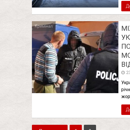
Д
Кримінал
М
УК
ПО
МО
ВІ
2
Укр
річ
жор
Д