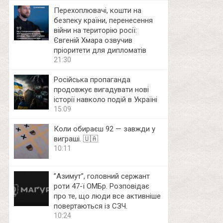
Перехоплювачі, кошти на
безпеку країни, перенесення
війни на територію росії:
Євгеній Хмара озвучив
пріоритети для дипломатів
21:30
Російська пропаганда
продовжує вигадувати нові
історії навколо подій в Україні
15:09
Коли обираєш 92 — завжди у
виграші. 🇺🇦
10:11
⁨”Азимут”, головний сержант
роти 47-ї ОМБр. Розповідає
про те, що люди все активніше
повертаються із СЗЧ.
10:24