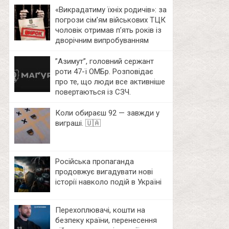
«Викрадатиму їхніх родичів»: за
погрози сім’ям військових ТЦК
чоловік отримав п’ять років із
дворічним випробуванням
⁨”Азимут”, головний сержант
роти 47-ї ОМБр. Розповідає
про те, що люди все активніше
повертаються із СЗЧ.
Коли обираєш 92 — завжди у
виграші. 🇺🇦
Російська пропаганда
продовжує вигадувати нові
історії навколо подій в Україні
Перехоплювачі, кошти на
безпеку країни, перенесення