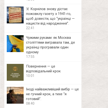
☠️ Корнілов знову дістає
пожовклу газету з 1941‑го,
щоб довести, що “українці —
нацисти від народження”.
22:41
Чужими руками: як Москва
століттями вигравала там, де
українці програвали один
одному
17:55
Повернення — це
відповідальний крок
10:01
Іноді найважливіший вибір — це
не гучний крок, а тихе “я
готовий”.
08:40