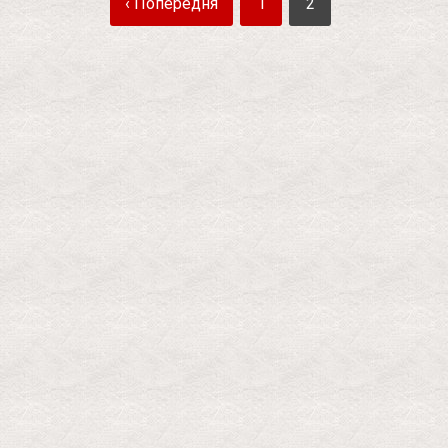
‹ Попередня
1
2