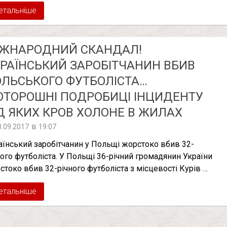
етальніше
ІЖНАРОДНИЙ СКАНДАЛ!
РАЇНСЬКИЙ ЗАРОБІТЧАНИН ВБИВ
ЛЬСЬКОГО ФУТБОЛІСТА…
ТОРОШНІ ПОДРОБИЦІ ІНЦИДЕНТУ
Д ЯКИХ КРОВ ХОЛОНЕ В ЖИЛАХ
в
3.09.2017
19:07
аїнський заробітчанин у Польщі жорстоко вбив 32-
ного футболіста. У Польщі 36-річний громадянин України
стоко вбив 32-річного футболіста з місцевості Курів …
етальніше