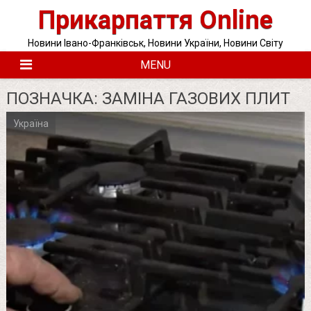
Skip
Прикарпаття Online
to
content
Новини Івано-Франківськ, Новини України, Новини Світу
MENU
ПОЗНАЧКА:
ЗАМІНА ГАЗОВИХ ПЛИТ
Україна