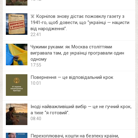
☠️ Корнілов знову дістає пожовклу газету з
1941‑го, щоб довести, що “українці — нацисти
від народження”.
22:41
Чужими руками: як Москва століттями
вигравала там, де українці програвали один
одному
17:55
Повернення — це відповідальний крок
10:01
Іноді найважливіший вибір — це не гучний крок,
а тихе “я готовий”.
08:40
Перехоплювачі, кошти на безпеку країни,