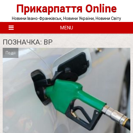
Skip
Прикарпаття Online
to
content
Новини Івано-Франківськ, Новини України, Новини Світу
MENU
ПОЗНАЧКА:
ВР
Події
Posts
pagination