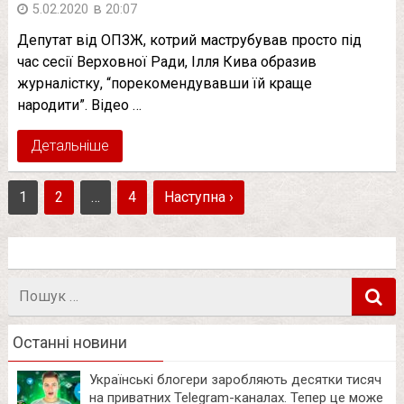
в
5.02.2020
20:07
Депутат від ОПЗЖ, котрий маструбував просто під
час сесії Верховної Ради, Ілля Кива образив
журналістку, “порекомендувавши їй краще
народити”. Відео …
Детальніше
1
2
…
4
Наступна ›
Пошук
в
Останні новини
Українські блогери заробляють десятки тисяч
на приватних Telegram-каналах. Тепер це може