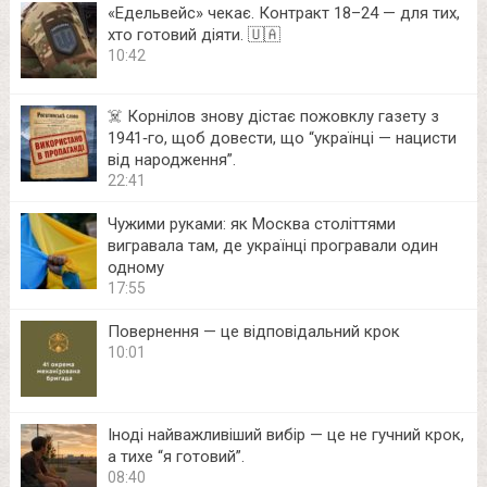
«Едельвейс» чекає. Контракт 18–24 — для тих,
хто готовий діяти. 🇺🇦
10:42
☠️ Корнілов знову дістає пожовклу газету з
1941‑го, щоб довести, що “українці — нацисти
від народження”.
22:41
Чужими руками: як Москва століттями
вигравала там, де українці програвали один
одному
17:55
Повернення — це відповідальний крок
10:01
Іноді найважливіший вибір — це не гучний крок,
а тихе “я готовий”.
08:40