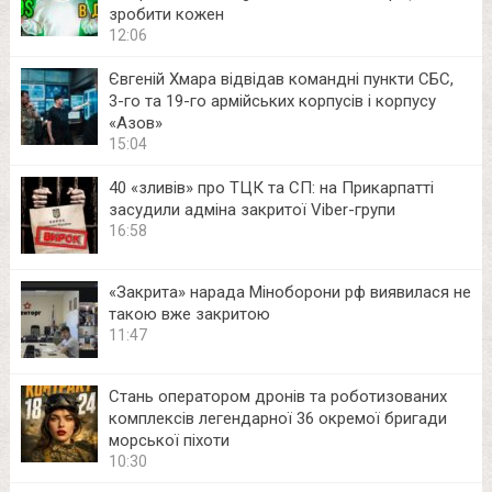
зробити кожен
12:06
Євгеній Хмара відвідав командні пункти СБС,
3-го та 19-го армійських корпусів і корпусу
«Азов»
15:04
40 «зливів» про ТЦК та СП: на Прикарпатті
засудили адміна закритої Viber-групи
16:58
«Закрита» нарада Міноборони рф виявилася не
такою вже закритою
11:47
Стань оператором дронів та роботизованих
комплексів легендарної 36 окремої бригади
морської піхоти
10:30