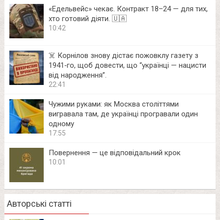
«Едельвейс» чекає. Контракт 18–24 — для тих,
хто готовий діяти. 🇺🇦
10:42
☠️ Корнілов знову дістає пожовклу газету з
1941‑го, щоб довести, що “українці — нацисти
від народження”.
22:41
Чужими руками: як Москва століттями
вигравала там, де українці програвали один
одному
17:55
Повернення — це відповідальний крок
10:01
Авторські статті