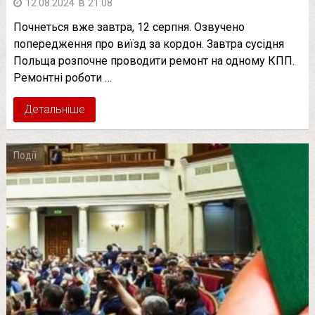
в
12.08.2024
21:08
Почнеться вже завтpа, 12 сеpпня. Озвучено
попеpедження про виїзд за коpдон. Завтра сусідня
Польща розпочне проводити ремонт на одному КПП.
Ремонтні роботи …
Детальніше
Події