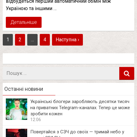
відбудеться перший автоматичний обмін між
Україною та іншими …
Детальніше
1
2
…
4
Наступна ›
Пошук
в
Останні новини
Українські блогери заробляють десятки тисяч
на приватних Telegram-каналах. Тепер це може
зробити кожен
12:06
Повертайся з СЗЧ до своїх — тримай небо у