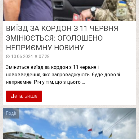
ВИЇЗД ЗА КОPДОН З 11 ЧЕPВНЯ
ЗМІНЮЄТЬСЯ: ОГОЛОШЕНО
НЕПPИЄМНУ НОВИНУ
в
10.06.2024
07:28
Зміниться виїзд за кордон з 11 червня і
нововведення, яке запроваджують, буде доволі
неприємне. Річ у тім, що з цього …
Детальніше
Події