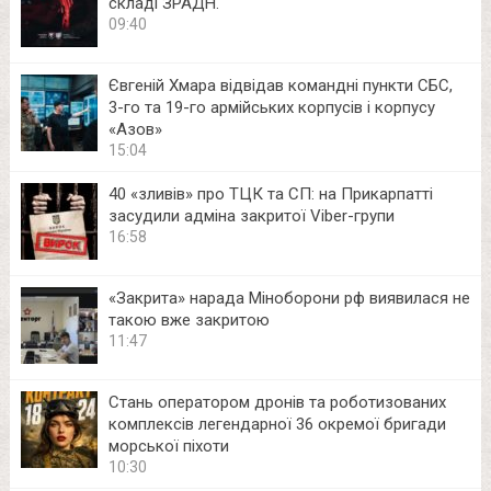
складі ЗРАДН.
09:40
Євгеній Хмара відвідав командні пункти СБС,
3-го та 19-го армійських корпусів і корпусу
«Азов»
15:04
40 «зливів» про ТЦК та СП: на Прикарпатті
засудили адміна закритої Viber-групи
16:58
«Закрита» нарада Міноборони рф виявилася не
такою вже закритою
11:47
Стань оператором дронів та роботизованих
комплексів легендарної 36 окремої бригади
морської піхоти
10:30