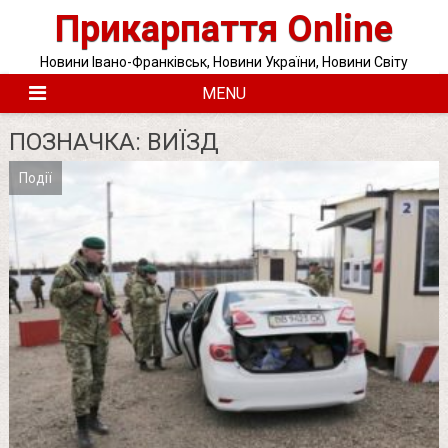
Skip
Прикарпаття Online
to
content
Новини Івано-Франківськ, Новини України, Новини Світу
MENU
ПОЗНАЧКА:
ВИЇЗД
Події
Posts
pagination