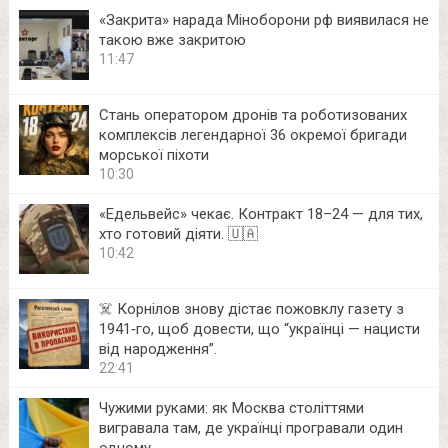
«Закрита» нарада Міноборони рф виявилася не
такою вже закритою
11:47
Стань оператором дронів та роботизованих
комплексів легендарної 36 окремої бригади
морської піхоти
10:30
«Едельвейс» чекає. Контракт 18–24 — для тих,
хто готовий діяти. 🇺🇦
10:42
☠️ Корнілов знову дістає пожовклу газету з
1941‑го, щоб довести, що “українці — нацисти
від народження”.
22:41
Чужими руками: як Москва століттями
вигравала там, де українці програвали один
одному