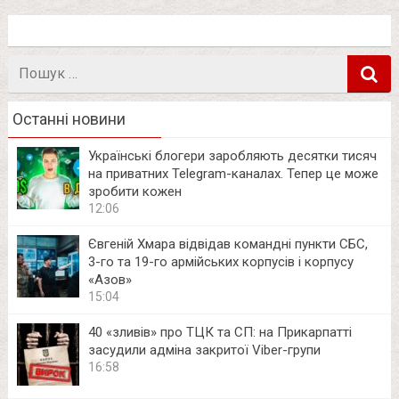
Пошук
в
Останні новини
Українські блогери заробляють десятки тисяч
на приватних Telegram-каналах. Тепер це може
зробити кожен
12:06
Євгеній Хмара відвідав командні пункти СБС,
3-го та 19-го армійських корпусів і корпусу
«Азов»
15:04
40 «зливів» про ТЦК та СП: на Прикарпатті
засудили адміна закритої Viber-групи
16:58