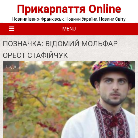
Skip
Прикарпаття Online
to
content
Новини Івано-Франківськ, Новини України, Новини Світу
MENU
ПОЗНАЧКА:
ВІДОМИЙ МОЛЬФАР
ОРЕСТ СТАФІЙЧУК
Події