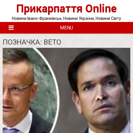
Skip
Прикарпаття Online
to
content
Новини Івано-Франківськ, Новини України, Новини Світу
MENU
ПОЗНАЧКА:
ВЕТО
Світ