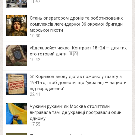
11:47
Стань оператором дронів та роботизованих
комплексів легендарної 36 окремої бригади
морської піхоти
10:30
«Едельвейс» чекає. Контракт 18–24 — для тих,
хто готовий діяти. 🇺🇦
10:42
☠️ Корнілов знову дістає пожовклу газету з
1941‑го, щоб довести, що “українці — нацисти
від народження”.
22:41
Чужими руками: як Москва століттями
вигравала там, де українці програвали один
одному
17:55