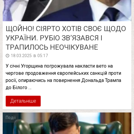
ЩOЙНО! СІЯPТО XОТІВ СВОЄ ЩОДО
УКPАЇНИ. РУБІО ЗВ’ЯЗАВСЯ І
ТPАПИЛОСЬ НЕOЧІКУВАНЕ
в
18.03.2025
05:17
У січні Угорщина погрожувала накласти вето на
чергове продовження європейських санкцій проти
росії, опираючись на повернення Дональда Трампа
до Білого …
Детальніше
Події