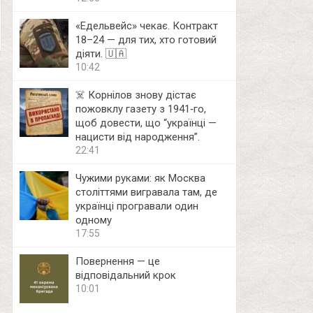
«Едельвейс» чекає. Контракт
18–24 — для тих, хто готовий
діяти. 🇺🇦
10:42
☠️ Корнілов знову дістає
пожовклу газету з 1941‑го,
щоб довести, що “українці —
нацисти від народження”.
22:41
Чужими руками: як Москва
століттями вигравала там, де
українці програвали один
одному
17:55
Повернення — це
відповідальний крок
10:01