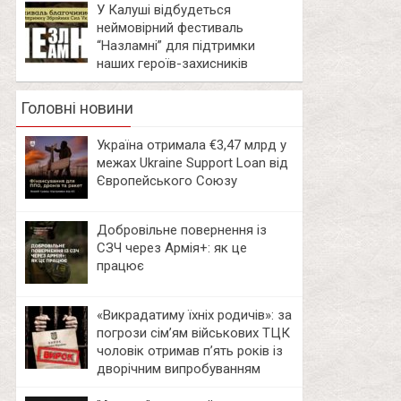
У Калуші відбудеться
неймовірний фестиваль
“Назламні” для підтримки
наших героїв-захисників
Головні новини
Україна отримала €3,47 млрд у
межах Ukraine Support Loan від
Європейського Союзу
Добровільне повернення із
СЗЧ через Армія+: як це
працює
«Викрадатиму їхніх родичів»: за
погрози сім’ям військових ТЦК
чоловік отримав п’ять років із
дворічним випробуванням