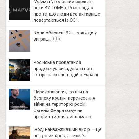
⁨”Азимут”, головний сержант
роти 47-ї ОМБр. Розповідає
про те, що люди все активніше
повертаються із СЗЧ.
Коли обираєш 92 — завжди у
виграші. 🇺🇦
Російська пропаганда
продовжує вигадувати нові
історії навколо подій в Україні
Перехоплювачі, кошти на
безпеку країни, перенесення
війни на територію росії:
Євгеній Хмара озвучив
пріоритети для дипломатів
Іноді найважливіший вибір — це
не гучний крок, а тихе “я