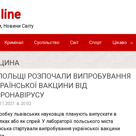
line
, Новини Світу
Кримінал
Суспільство
Світ
Спорт
Цікаво
КЦИНА
ПОЛЬЩІ РОЗПОЧАЛИ ВИПРОБУВАННЯ
РАЇНСЬКОЇ ВАКЦИНИ ВІД
РОНАВІРУСУ
в
.11.2021
20:02
робку львівських науковців планують випускати в
улках або як спрей. У лабораторії польського міста
нська стартували випробування української вакцини
ти …