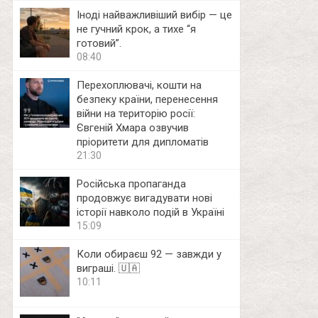
Іноді найважливіший вибір — це
не гучний крок, а тихе “я
готовий”.
08:40
Перехоплювачі, кошти на
безпеку країни, перенесення
війни на територію росії:
Євгеній Хмара озвучив
пріоритети для дипломатів
21:30
Російська пропаганда
продовжує вигадувати нові
історії навколо подій в Україні
15:09
Коли обираєш 92 — завжди у
виграші. 🇺🇦
10:11