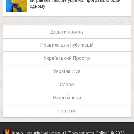
вигравала там, де українці програвали один
одному
Додати новину
Правила для публікацій
Український Простір
Україна Live
Слово
Наші банери
Про сайт
Івано-Франківські новини | "
Прикарпаття Online
"
© 2026