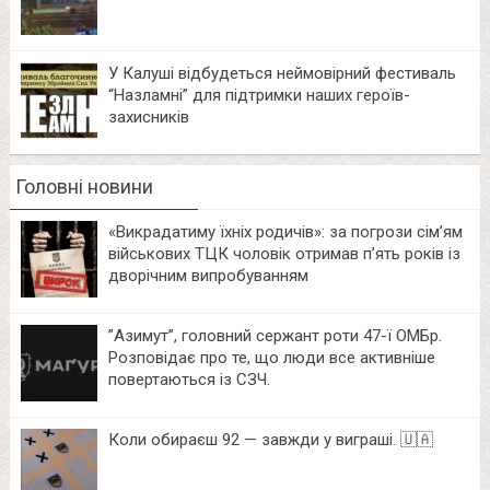
У Калуші відбудеться неймовірний фестиваль
“Назламні” для підтримки наших героїв-
захисників
Головні новини
«Викрадатиму їхніх родичів»: за погрози сім’ям
військових ТЦК чоловік отримав п’ять років із
дворічним випробуванням
⁨”Азимут”, головний сержант роти 47-ї ОМБр.
Розповідає про те, що люди все активніше
повертаються із СЗЧ.
Коли обираєш 92 — завжди у виграші. 🇺🇦