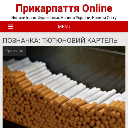
Skip
Прикарпаття Online
to
content
Новини Івано-Франківськ, Новини України, Новини Світу
MENU
ПОЗНАЧКА:
ТЮТЮНОВИЙ КАРТЕЛЬ
Кримінал