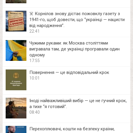
☠️ Корнілов знову дістає пожовклу газету з
1941‑го, щоб довести, що “українці — нацисти
від народження”.
22:41
Чужими руками: як Москва століттями
вигравала там, де українці програвали один
одному
17:55
Повернення — це відповідальний крок
10:01
Іноді найважливіший вибір — це не гучний крок,
а тихе “я готовий”.
08:40
Перехоплювачі, кошти на безпеку країни,