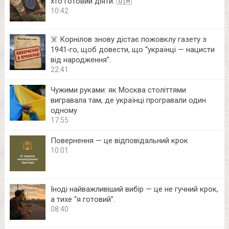
хто готовий діяти. 🇺🇦
10:42
☠️ Корнілов знову дістає пожовклу газету з
1941‑го, щоб довести, що “українці — нацисти
від народження”.
22:41
Чужими руками: як Москва століттями
вигравала там, де українці програвали один
одному
17:55
Повернення — це відповідальний крок
10:01
Іноді найважливіший вибір — це не гучний крок,
а тихе “я готовий”.
08:40