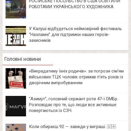
РОСІЙСЬКЕ ПОСОЛЬСТВО В США ОСВІТИЛИ
РОБОТАМИ УКРАЇНСЬКОГО ХУДОЖНИКА
У Калуші відбудеться неймовірний фестиваль
“Назламні” для підтримки наших героїв-
захисників
Головні новини
«Викрадатиму їхніх родичів»: за погрози сім’ям
військових ТЦК чоловік отримав п’ять років із
дворічним випробуванням
⁨”Азимут”, головний сержант роти 47-ї ОМБр.
Розповідає про те, що люди все активніше
повертаються із СЗЧ.
Коли обираєш 92 — завжди у виграші. 🇺🇦