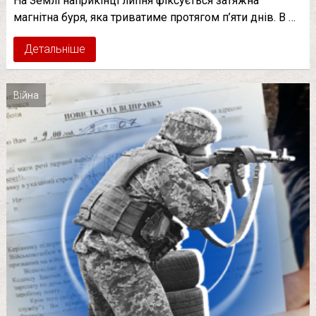
На Землі наприкінці липня фіксується затяжна
магнітна буря, яка триватиме протягом п’яти днів. В …
Детальніше
Війна