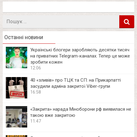
Пошук
в
Останні новини
Українські блогери заробляють десятки тисяч
на приватних Telegram-каналах. Тепер це може
зробити кожен
12:06
40 «зливів» про ТЦК та СП: на Прикарпатті
засудили адміна закритої Viber-групи
16:58
«Закрита» нарада Міноборони рф виявилася не
такою вже закритою
11:47