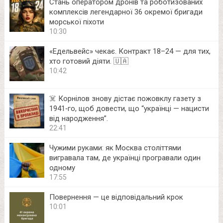
Стань оператором дронів та роботизованих
комплексів легендарної 36 окремої бригади
морської піхоти
10:30
«Едельвейс» чекає. Контракт 18–24 — для тих,
хто готовий діяти. 🇺🇦
10:42
☠️ Корнілов знову дістає пожовклу газету з
1941‑го, щоб довести, що “українці — нацисти
від народження”.
22:41
Чужими руками: як Москва століттями
вигравала там, де українці програвали один
одному
17:55
Повернення — це відповідальний крок
10:01