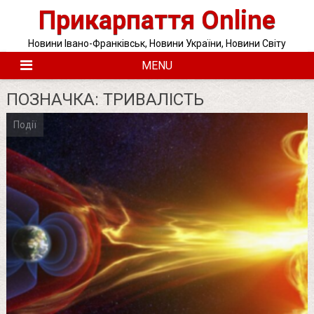
Skip
Прикарпаття Online
to
content
Новини Івано-Франківськ, Новини України, Новини Світу
MENU
ПОЗНАЧКА:
ТРИВАЛІСТЬ
Події
Posts
pagination