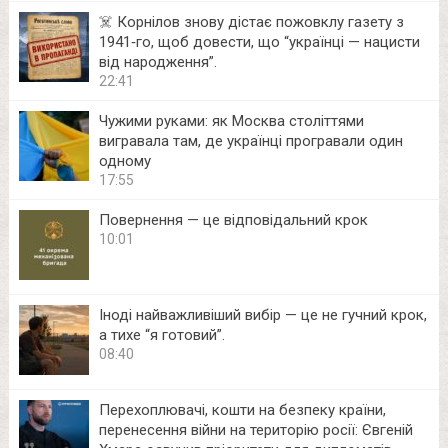
☠️ Корнілов знову дістає пожовклу газету з
1941‑го, щоб довести, що “українці — нацисти
від народження”.
22:41
Чужими руками: як Москва століттями
вигравала там, де українці програвали один
одному
17:55
Повернення — це відповідальний крок
10:01
Іноді найважливіший вибір — це не гучний крок,
а тихе “я готовий”.
08:40
Перехоплювачі, кошти на безпеку країни,
перенесення війни на територію росії: Євгеній