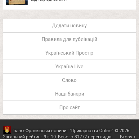
Додати новину
Правила для публікацій
Український Простір
Україна Live
Слово
Наші банери
Про сайт
Івано-Франківські новини | "
Прикарпаття Online
"
© 2026
Загальний рейтинг
9
з
10
.
Всього
81772
переглядів
Вгору ↑