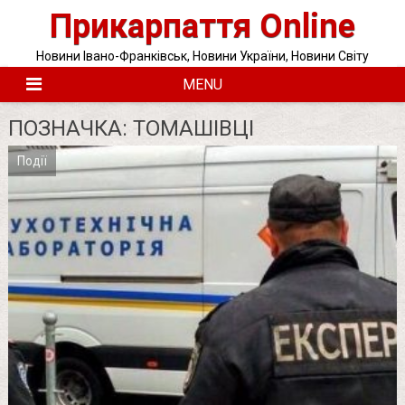
Skip
Прикарпаття Online
to
content
Новини Івано-Франківськ, Новини України, Новини Світу
MENU
ПОЗНАЧКА:
ТОМАШІВЦІ
Події