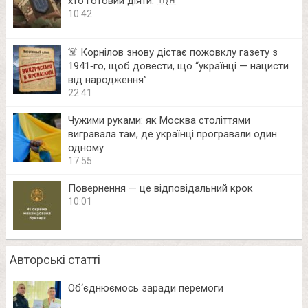
хто готовий діяти. 🇺🇦
10:42
☠️ Корнілов знову дістає пожовклу газету з
1941‑го, щоб довести, що “українці — нацисти
від народження”.
22:41
Чужими руками: як Москва століттями
вигравала там, де українці програвали один
одному
17:55
Повернення — це відповідальний крок
10:01
Авторські статті
Об‘єднюємось заради перемоги