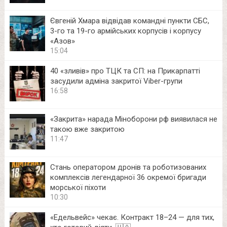
Євгеній Хмара відвідав командні пункти СБС,
3-го та 19-го армійських корпусів і корпусу
«Азов»
15:04
40 «зливів» про ТЦК та СП: на Прикарпатті
засудили адміна закритої Viber-групи
16:58
«Закрита» нарада Міноборони рф виявилася не
такою вже закритою
11:47
Стань оператором дронів та роботизованих
комплексів легендарної 36 окремої бригади
морської піхоти
10:30
«Едельвейс» чекає. Контракт 18–24 — для тих,