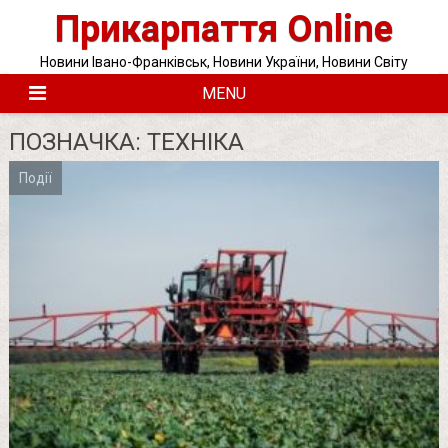
Skip
Прикарпаття Online
to
content
Новини Івано-Франківськ, Новини України, Новини Світу
MENU
ПОЗНАЧКА:
ТЕХНІКА
Події
Posts
pagination