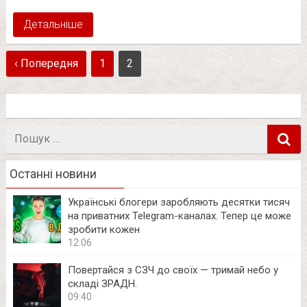
Детальніше
‹ Попередня
1
2
Пошук
в
Останні новини
Українські блогери заробляють десятки тисяч
на приватних Telegram-каналах. Тепер це може
зробити кожен
12:06
Повертайся з СЗЧ до своїх — тримай небо у
складі ЗРАДН.
09:40