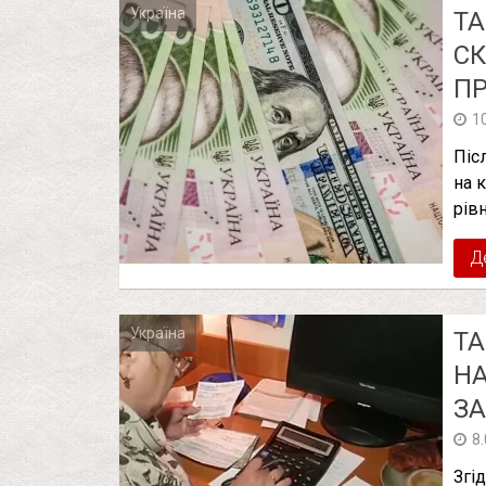
Україна
ТА
СК
ПР
1
Піс
на 
рівн
Д
Україна
ТА
НА
ЗА
8
Згі