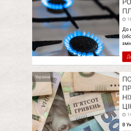
РО
ПЛ
1
До 
(об
змі
Д
Україна
ПО
ПР
НІ
ЦІ
1
В У