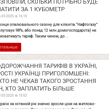
ЗПОВІЛИ, СКІЛЬКИ ПОТРІБНО БУДЕ
АТИТИ ЗА 1 КУБОМЕТР
в
6.03.2025
16:10
кінця опалювального сезону для клієнтів “Нафтогазу”
слуговує 98%, або понад 12 млн домогосподарств) не
нюватимуть тариф. Таким чином, до …
етальніше
ДОРОЖЧАННЯ ТАРИФІВ В УКРАЇНІ,
ОСТІ УКРАЇНЦІ ПРИГОЛОМШЕНІ:
ХТО НЕ ЧЕКАВ ТАКОГО ЗРОСТАННЯ
Н, ХТО ЗАПЛАТИТЬ БІЛЬШЕ
в
4.03.2025
15:02
країні за останній рік значно зросли ціни на житлово-