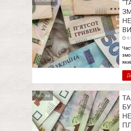
Економіка
“Т
ЗМ
НЕ
ВИ
6
Час
змо
яки
Д
Україна
ТА
БУ
НЕ
ПЛ