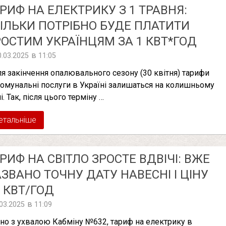
РИФ НА ЕЛЕКТРИКУ З 1 ТРАВНЯ:
ІЛЬКИ ПОТРІБНО БУДЕ ПЛАТИТИ
ОСТИМ УКРАЇНЦЯМ ЗА 1 КВТ*ГОД
в
0.03.2025
11:05
ля закінчення опалювального сезону (30 квітня) тарифи
комунальні послуги в Україні залишаться на колишньому
і. Так, після цього терміну …
етальніше
РИФ НА СВІТЛО ЗРОСТЕ ВДВІЧІ: ВЖЕ
ЗВАНО ТОЧНУ ДАТУ НАВЕСНІ І ЦІНУ
 КВТ/ГОД
в
.03.2025
11:09
дно з ухвалою Кабміну №632, тариф на електрику в