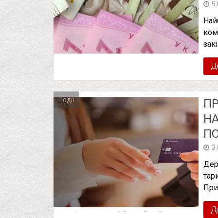
5
Най
ком
зак
Д
Події
ПР
НА
ПО
3
Дер
тар
При
Д