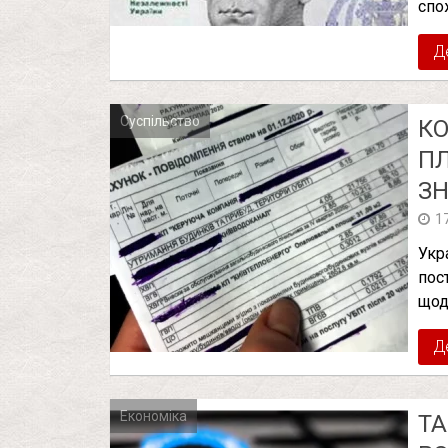
спо
Д
Суспільство
КО
ПЛ
ЗН
1
Укр
пос
щод
Д
Економіка
ТА