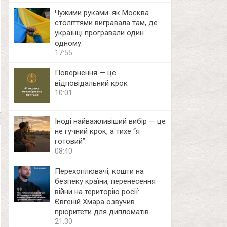
Чужими руками: як Москва
століттями вигравала там, де
українці програвали один
одному
17:55
Повернення — це
відповідальний крок
10:01
Іноді найважливіший вибір — це
не гучний крок, а тихе “я
готовий”.
08:40
Перехоплювачі, кошти на
безпеку країни, перенесення
війни на територію росії:
Євгеній Хмара озвучив
пріоритети для дипломатів
21:30