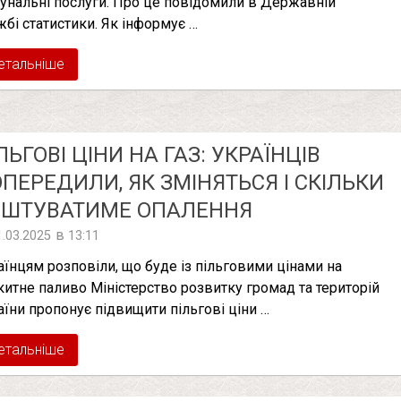
унальні послуги. Про це повідомили в Державній
жбі статистики. Як інформує …
етальніше
ЛЬГОВІ ЦІНИ НА ГАЗ: УКРАЇНЦІВ
ПЕРЕДИЛИ, ЯК ЗМІНЯТЬСЯ І СКІЛЬКИ
ОШТУВАТИМЕ ОПАЛЕННЯ
в
1.03.2025
13:11
аїнцям розповіли, що буде із пільговими цінами на
китне паливо Міністерство розвитку громад та територій
аїни пропонує підвищити пільгові ціни …
етальніше