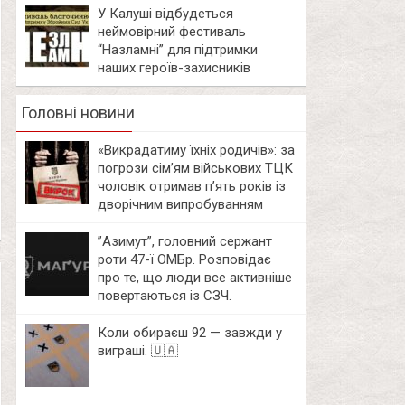
У Калуші відбудеться
неймовірний фестиваль
“Назламні” для підтримки
наших героїв-захисників
Головні новини
«Викрадатиму їхніх родичів»: за
погрози сім’ям військових ТЦК
чоловік отримав п’ять років із
дворічним випробуванням
⁨”Азимут”, головний сержант
роти 47-ї ОМБр. Розповідає
про те, що люди все активніше
повертаються із СЗЧ.
Коли обираєш 92 — завжди у
виграші. 🇺🇦