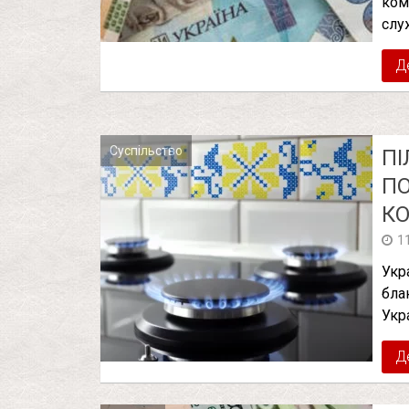
ком
слу
Д
Суспільство
ПІ
ПО
К
1
Укр
бла
Укр
Д