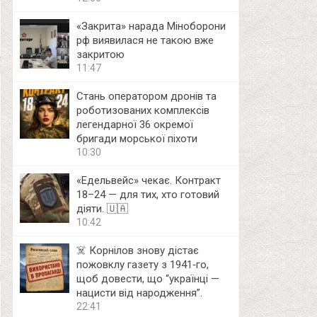
«Закрита» нарада Міноборони
рф виявилася не такою вже
закритою
11:47
Стань оператором дронів та
роботизованих комплексів
легендарної 36 окремої
бригади морської піхоти
10:30
«Едельвейс» чекає. Контракт
18–24 — для тих, хто готовий
діяти. 🇺🇦
10:42
☠️ Корнілов знову дістає
пожовклу газету з 1941‑го,
щоб довести, що “українці —
нацисти від народження”.
22:41