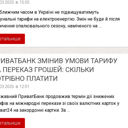
в
.03.2025
15:05
ближчим часом в Україні не підвищуватимуть
унальні тарифи на електроенергію. Змін не буде й після
інчення опалювального сезону, наміченого на …
етальніше
ИВАТБАНК ЗМІНИВ УМОВИ ТАРИФУ
 ПЕРЕКАЗ ГРОШЕЙ: СКІЛЬКИ
ТРІБНО ПЛАТИТИ
в
.03.2025
12:01
жавний ПриватБанк продовжив термін дії знижених
ифів на міжнародні перекази зі своїх валютних карток у
ват24 на закордонні картки. За …
етальніше