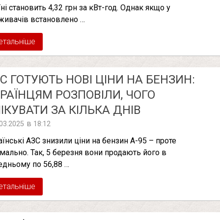
їні становить 4,32 грн за кВт-год. Однак якщо у
живачів встановлено …
етальніше
С ГОТУЮТЬ НОВІ ЦІНИ НА БЕНЗИН:
РАЇНЦЯМ РОЗПОВІЛИ, ЧОГО
ІКУВАТИ ЗА КІЛЬКА ДНІВ
в
.03.2025
18:12
аїнські АЗС знизили ціни на бензин А-95 – проте
імально. Так, 5 березня вони продають його в
едньому по 56,88 …
етальніше