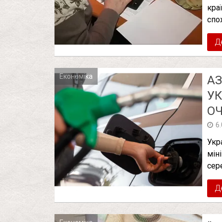
кра
спо
Д
Економіка
АЗ
УК
ОЧ
6
Укр
мін
сер
Д