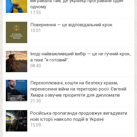
вигравала там, де українці програвали один
одному
17:55
Повернення — це відповідальний крок
10:01
Іноді найважливіший вибір — це не гучний крок,
а тихе “я готовий”.
08:40
Перехоплювачі, кошти на безпеку країни,
перенесення війни на територію росії: Євгеній
Хмара озвучив пріоритети для дипломатів
21:30
Російська пропаганда продовжує вигадувати
нові історії навколо подій в Україні
15:09