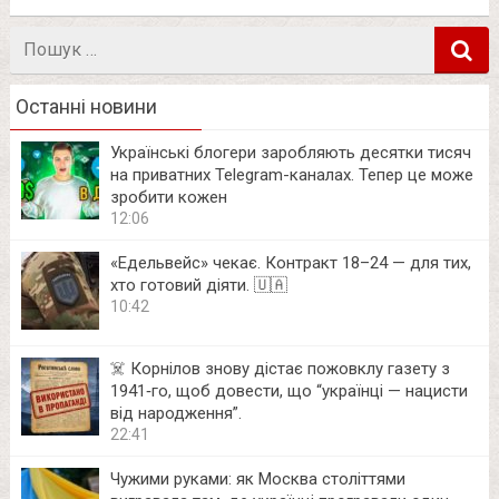
Пошук
в
Останні новини
Українські блогери заробляють десятки тисяч
на приватних Telegram-каналах. Тепер це може
зробити кожен
12:06
«Едельвейс» чекає. Контракт 18–24 — для тих,
хто готовий діяти. 🇺🇦
10:42
☠️ Корнілов знову дістає пожовклу газету з
1941‑го, щоб довести, що “українці — нацисти
від народження”.
22:41
Чужими руками: як Москва століттями