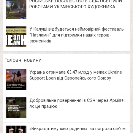
РОСІЙСЬКЕ ПОСОЛЬСТВО В США ОСВІТИЛИ
РОБОТАМИ УКРАЇНСЬКОГО ХУДОЖНИКА
У Калуші відбудеться неймовірний фестиваль
“Назламні” для підтримки наших героїв-
захисників
Головні новини
Україна отримала €3,47 млрд у межах Ukraine
Support Loan від Європейського Союзу
Добровільне повернення із СЗЧ через Армія+:
як це працює
«Викрадатиму їхніх родичів»: за погрози сім’ям