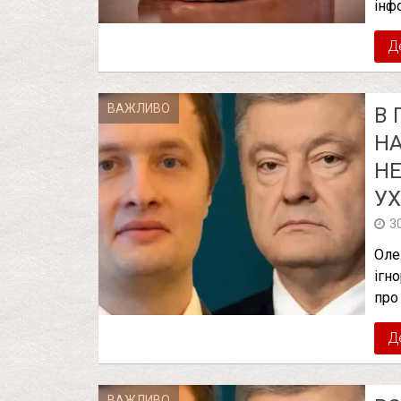
інф
Д
ВАЖЛИВО
В 
Н
НЕ
УХ
3
Оле
ігн
про
Д
ВАЖЛИВО