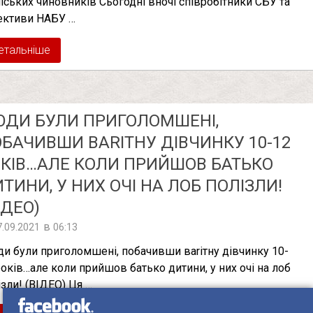
міських чиновників Сьогодні вночі співробітники СБУ та
ективи НАБУ …
етальніше
ДИ БУЛИ ПРИГОЛОМШЕНІ,
БАЧИВШИ ВАRІТНУ ДІВЧИНКУ 10-12
КІВ…АЛЕ КОЛИ ПРИЙШОВ БАТЬКО
ТИНИ, У НИХ ОЧІ НА ЛОБ ПОЛІЗЛИ!
IДЕО)
в
7.09.2021
06:13
и були приголомшені, побачивши ваrітну дівчинку 10-
років…але коли прийшов батько дитини, у них очі на лоб
ізли! (ВIДЕО) Ця …