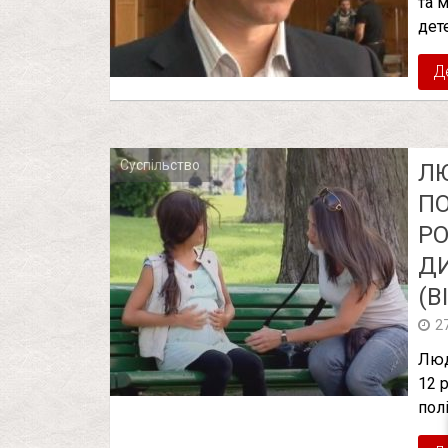
та 
дет
Д
Суспільство
ЛЮ
ПО
РО
ДИ
(В
2
Люд
12 
пол