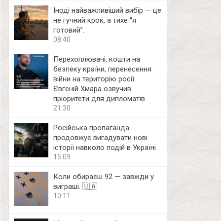
Іноді найважливіший вибір — це
не гучний крок, а тихе “я
готовий”.
08:40
Перехоплювачі, кошти на
безпеку країни, перенесення
війни на територію росії:
Євгеній Хмара озвучив
пріоритети для дипломатів
21:30
Російська пропаганда
продовжує вигадувати нові
історії навколо подій в Україні
15:09
Коли обираєш 92 — завжди у
виграші. 🇺🇦
10:11