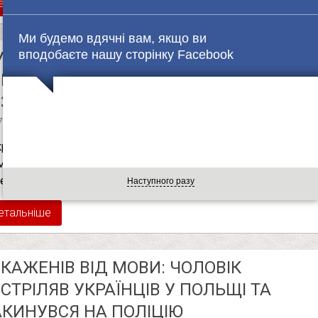
етальніше
Ми будемо вдячні вам, якщо ви
вподобаєте нашу сторінку Facebook
УКРАЇНІ ВВЕДУТЬ ОБМЕЖЕННЯ ДЛЯ
ВАКЦИНОВАНИХ ГРОМАДЯН: В МОЗ
ЗКРИЛИ ДЕТАЛІ
в
7.08.2021
08:08
країні введуть обмеження для невакцинованих
мадян: в МОЗ розкрили деталі В Україні можуть ввести
еження для тих громадян, які не зробили …
Наступного разу
етальніше
КАЖЕНІВ ВІД МОВИ: ЧОЛОВІК
СТРІЛЯВ УКРАЇНЦІВ У ПОЛЬЩІ ТА
КИНУВСЯ НА ПОЛІЦІЮ