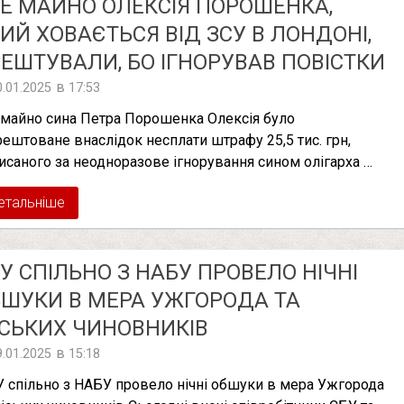
Е МАЙНО ОЛЕКСІЯ ПОРОШЕНКА,
ИЙ ХОВАЄТЬСЯ ВІД ЗСУ В ЛОНДОНІ,
ЕШТУВАЛИ, БО ІГНОРУВАВ ПОВІСТКИ
в
0.01.2025
17:53
 майно сина Петра Порошенка Олексія було
рештоване внаслідок несплати штрафу 25,5 тис. грн,
исаного за неодноразове ігнорування сином олігарха …
етальніше
У СПІЛЬНО З НАБУ ПРОВЕЛО НІЧНІ
ШУКИ В МЕРА УЖГОРОДА ТА
СЬКИХ ЧИНОВНИКІВ
в
9.01.2025
15:18
 спільно з НАБУ провело нічні обшуки в мера Ужгорода