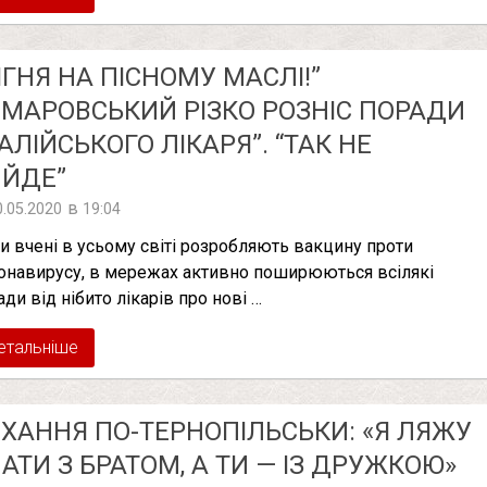
ІГНЯ НА ПІСНОМУ МАСЛІ!”
МАРОВСЬКИЙ РІЗКО РОЗНІС ПОРАДИ
ТАЛІЙСЬКОГО ЛІКАРЯ”. “ТАК НЕ
ИЙДЕ”
в
0.05.2020
19:04
и вчені в усьому світі розробляють вакцину проти
онавирусу, в мережах активно поширюються всілякі
ади від нібито лікарів про нові …
етальніше
ХАННЯ ПО-ТЕРНОПІЛЬСЬКИ: «Я ЛЯЖУ
АТИ З БРАТОМ, А ТИ — ІЗ ДРУЖКОЮ»