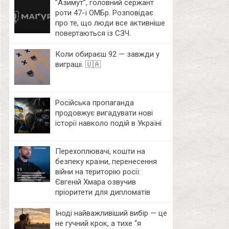
⁨”Азимут”, головний сержант
роти 47-ї ОМБр. Розповідає
про те, що люди все активніше
повертаються із СЗЧ.
Коли обираєш 92 — завжди у
виграші. 🇺🇦
Російська пропаганда
продовжує вигадувати нові
історії навколо подій в Україні
Перехоплювачі, кошти на
безпеку країни, перенесення
війни на територію росії:
Євгеній Хмара озвучив
пріоритети для дипломатів
Іноді найважливіший вибір — це
не гучний крок, а тихе “я