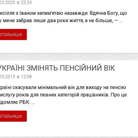
в
.02.2020
23:24
есілля з Іваном запам’ятаю назавжди. ­Вдячна Богу, що
 у мене ­забрав лише два роки життя, а не більше, — …
етальніше
УКРАЇНІ ЗМІНЯТЬ ПЕНСІЙНИЙ ВІК
в
.10.2019
12:08
країні скасували мінімальний вік для виходу на пенсію
вислугу років для певних категорій працівників. Про це
ідомляє РБК. …
етальніше