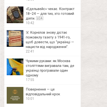
«Едельвейс» чекає. Контракт
18–24 — для тих, хто готовий
діяти. 🇺🇦
10:42
☠️ Корнілов знову дістає
пожовклу газету з 1941‑го,
щоб довести, що “українці —
нацисти від народження”.
22:41
Чужими руками: як Москва
століттями вигравала там, де
українці програвали один
одному
17:55
Повернення — це
відповідальний крок
10:01