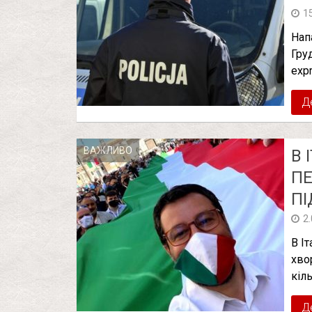
1
Нап
Гру
exp
Д
ВАЖЛИВО
В 
ПЕ
ПІ
2
В І
хво
кіл
Д