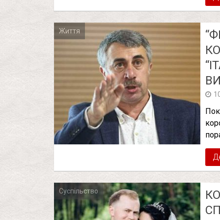
Життя
“Ф
КО
“І
В
1
Пок
кор
пор
Д
Суспільство
КО
СП