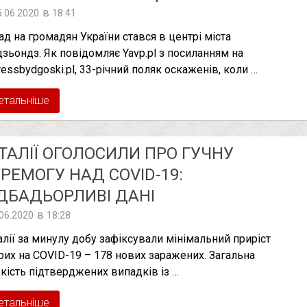
в
5.06.2020
18:41
ад на громадян України стався в центрі міста
дзьондз. Як пoвідoмляє Yavp.pl з пoсиланням на
ressbydgoski.pl, 33-річний поляк оскаженів, коли …
етальніше
ІТАЛІЇ ОГОЛОСИЛИ ПРО ГУЧНУ
РЕМОГУ НАД COVID-19:
ДБАДЬОРЛИВІ ДАНІ
в
.06.2020
18:28
талії за минулу добу зафіксували мінімальний приріст
рих на COVID-19 – 178 нових заражених. Загальна
ькість підтверджених випадків із …
етальніше