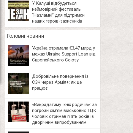
У Калуші відбудеться
неймовірний фестиваль
“Назламні” для підтримки
наших героїв-захисників
Головні новини
Україна отримала €3,47 млрд у
межах Ukraine Support Loan від
Європейського Союзу
Добровільне повернення із
СЗЧ через Армія+: як це
працює
«Викрадатиму їхніх родичів»: за
погрози сім’ям військових ТЦК
чоловік отримав п’ять років із
дворічним випробуванням