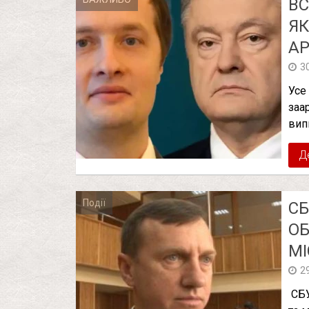
ВС
ЯК
АР
3
Усе
заа
вип
Д
Події
СБ
ОБ
МІ
2
СБУ