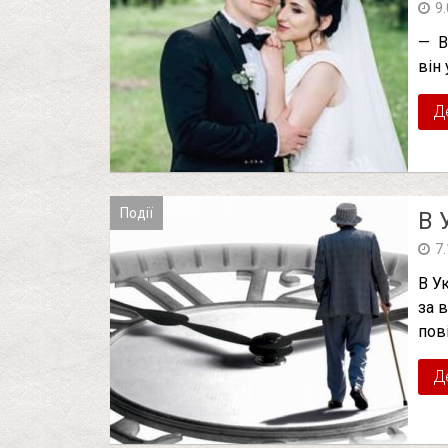
9
— В
він
Д
Події
В 
7
В У
за 
пов
Д